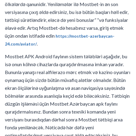
ölkələrdə qanunidir. Yeniləmələr ilə Mostbet-in ən son
versiyasına çıxış əldə edirsiniz, bu isə bütün baqları həll edir,
tətbiqi sürətləndirir, eləcə də yeni bonuslar” “və funksiyalar
əlavə edir. Artıq Mostbet-də hesabınız varsa, giriş etmək
üçün ondan istifadə edin
https://mostbet-azerbaycan-
.
24.com/aviator/
Mostbet APK Android faylının sistem tələbləri aşağıdır, bu
isə onun köhnə cihazlarda quraşdırılmasına imkan yaradır.
Bununla yanaşı real alfilerazo mərc etmək və kazino oyunları
oynamaq üçün sizdə bütün müvafiq alətlər olmalıdır. Bütün
ekran ölçülərinə uyğunlaşma və asan naviqasiya sayəsində
bölmələr arasında asanlıqla keçid edə biləcəksiniz. Tətbiqin
düzgün işləməsi üçün Mostbet Azərbaycan apk faylını
quraşdırmalısınız. Bundan sonra texniki komanda yeni
versiyanı buraxdıqdan dərhal sonra Mostbet tətbiqi arxa
fonda yenilənəcək. Nəticədə hər dəfə yeni
optimallaşdırılmış versiyaya çıxış əldə edəcəksiniz, bu