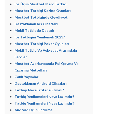
Ios Üçün Mostbet Mərc Tətbiqi
Mostbet Tətbiqi Kazino Oyunları
Mostbet Tətbiqində Qeydiyyət
Dəstəklənən Ios Cihazları
Mobil Tətbiqdə Dəstək
Ios Tətbiqini Yeniləmək 2023?
Mostbet Tətbiqi Poker Oyunları
Mobil Tətbiq Və Veb-sayt Arasındakı
Fərqlər
Mostbet Azərbaycanda Pul Qoyma Və
Çıxarma Metodları
Canlı Yayımlar
Dəstəklənən Android Cihazları
Tətbiqi Necə Istifadə Etməli?
Tətbiq Yeniləmələri Nəyə Lazımdır?
Tətbiq Yeniləmələri Nəyə Lazımdır?
Android Üçün Endirmə