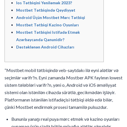
Ios Tətbiqini Yeniləmək 2023?
Mostbet Tətbiqində Qeydiyyət
Android Üçün Mostbet Mərc Tətbiqi
Mostbet Tətbiqi Kazino Oyunları
Mostbet Tətbiqini Istifadə Etmək
Azərbaycanda Qanunidir?
Dəstəklənən Android Cihazları
“Mostbet mobil tətbiqində veb-saytdakı ilə eyni alətlər və
seçimlər varifr?n. Eyni zamanda Mostber APK faylının lowest
sistem tələbləri varifr?n, yəni o, Android və iOS əməliyyat
sistemi olan istənilən cihazda sürətlə, gecikmədən işləyir.
Platformanın istənilən istifadəçisi tətbiqi əldə edə bilər,
çünki Mostbet endirmək prosesi tamamilə pulsuzdur.
Bununla yanaşı real puya mərc etmək və kazino oyunları
oynamaq üçün sizdə bütün müvafiq alətlər olmalıdır.