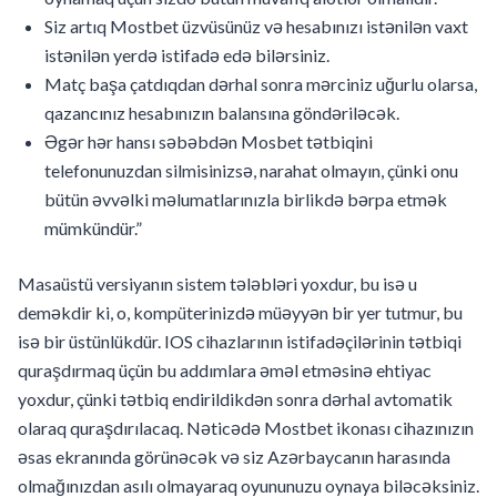
Siz artıq Mostbet üzvüsünüz və hesabınızı istənilən vaxt
istənilən yerdə istifadə edə bilərsiniz.
Matç başa çatdıqdan dərhal sonra mərciniz uğurlu olarsa,
qazancınız hesabınızın balansına göndəriləcək.
Əgər hər hansı səbəbdən Mosbet tətbiqini
telefonunuzdan silmisinizsə, narahat olmayın, çünki onu
bütün əvvəlki məlumatlarınızla birlikdə bərpa etmək
mümkündür.”
Masaüstü versiyanın sistem tələbləri yoxdur, bu isə u
deməkdir ki, o, kompüterinizdə müəyyən bir yer tutmur, bu
isə bir üstünlükdür. IOS cihazlarının istifadəçilərinin tətbiqi
quraşdırmaq üçün bu addımlara əməl etməsinə ehtiyac
yoxdur, çünki tətbiq endirildikdən sonra dərhal avtomatik
olaraq quraşdırılacaq. Nəticədə Mostbet ikonası cihazınızın
əsas ekranında görünəcək və siz Azərbaycanın harasında
olmağınızdan asılı olmayaraq oyununuzu oynaya biləcəksiniz.