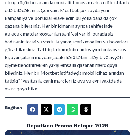
olduğu üçün buradan da müxtəlif bonusları əldə edib istifadə
edə biləcəksiniz. Çox vaxt Mostbet çox sayda yeni
kampaniya və bonuslar əlavə edir, bu yolla daha da çox
qazana bilərsiniz. Hər bir idmanın ayrıca səhifəsində
gələcək matçlar göstərilən səhifəsi var ki, burada siz
hadisənin tarixi və vaxtı ilə yanaşı cari əmsalları və bazarları
görə bilərsiniz. Tətbiqdə həmçinin canlı yayım funksiyası va
ki, oyunçuların meydançadakı hərəkətini izləyib vəziyyəti
qiymətləndirərək ən yaxşı əmsalla qazanan mərc qoya
biləsiniz. Hər bir Mostbet istifadəçisi mobil cihazlarından
tətbiq” “vasitəsilə canlı mərcləri izləyə və eyni vaxtda da
mərc qoya bilər.
Bagikan :
Dapatkan Promo Belajar 2026