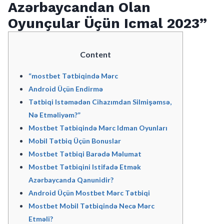
Azərbaycandan Olan
Oyunçular Üçün Icmal 2023”
Content
“mostbet Tətbiqində Mərc
Android Üçün Endirmə
Tətbiqi Istəmədən Cihazımdan Silmişəmsə,
Nə Etməliyəm?”
Mostbet Tətbiqində Mərc Idman Oyunları
Mobil Tətbiq Üçün Bonuslar
Mostbet Tətbiqi Barədə Məlumat
Mostbet Tətbiqini Istifadə Etmək
Azərbaycanda Qanunidir?
Android Üçün Mostbet Mərc Tətbiqi
Mostbet Mobil Tətbiqində Necə Mərc
Etməli?