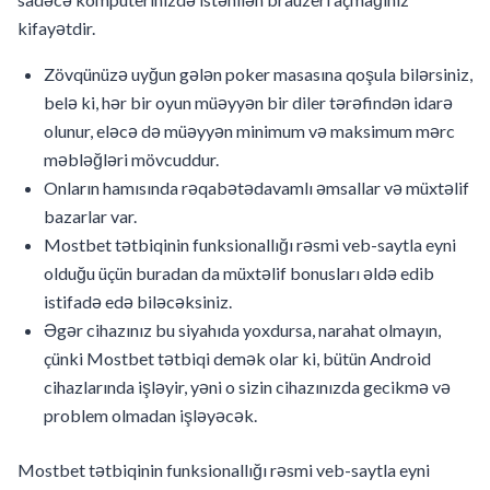
kifayətdir.
Zövqünüzə uyğun gələn poker masasına qoşula bilərsiniz,
belə ki, hər bir oyun müəyyən bir diler tərəfindən idarə
olunur, eləcə də müəyyən minimum və maksimum mərc
məbləğləri mövcuddur.
Onların hamısında rəqabətədavamlı əmsallar və müxtəlif
bazarlar var.
Mostbet tətbiqinin funksionallığı rəsmi veb-saytla eyni
olduğu üçün buradan da müxtəlif bonusları əldə edib
istifadə edə biləcəksiniz.
Əgər cihazınız bu siyahıda yoxdursa, narahat olmayın,
çünki Mostbet tətbiqi demək olar ki, bütün Android
cihazlarında işləyir, yəni o sizin cihazınızda gecikmə və
problem olmadan işləyəcək.
Mostbet tətbiqinin funksionallığı rəsmi veb-saytla eyni