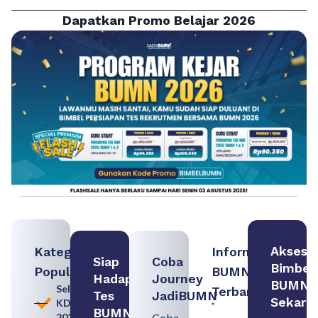
Dapatkan Promo Belajar 2026
Akses
Kategori
Informasi
Siap
Coba
Bimbel
Populer
BUMN
Hadapi
Journey
BUMN
Seleksi
Terbaru:
Tes
JadiBUMN
Sekara
KDKMP
Loker
BUMN
2026
Coba