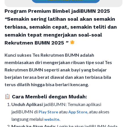
Program Premium Bimbel jadiBUMN 202
5
“
Semakin sering latihan soal akan semakin
terbiasa, semakin cepat, semakin teliti dan
semakin tepat mengerjakan soal-soal
Rekrutmen BUMN 2025
”
Kunci sukses Tes Rekrutmen BUMN adalah
membiasakan diri mengerjakan ribuan tipe soal Tes
Rekrutmen BUMN seperti anak bayi yang belajar
berjalan terasa berat diawal dan akan terbiasa bila
terus dilatih hingga bisa berlari kencang.
Cara Membeli dengan Mudah:
Unduh Aplikasi
jadiBUMN: Temukan aplikasi
jadiBUMN di
atau
, atau akses
Play Store
App Store
langsung melalui
.
website
Masuk ke Akun Anda
: Login ke akun jadiBUMN Anda