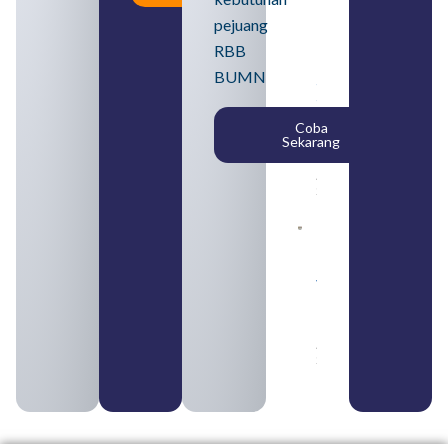
Loker
BUMN
pejuang
2026
untuk
RBB
Lulusan
BUMN
SMA
Syarat,
Posisi,
Coba
dan
Sekarang
Cara
Daftar
August 5,
2026
Daftar 4
Bank Milik
BUMN
yang
Tergabung
dalam
Himbara
August 4,
2026