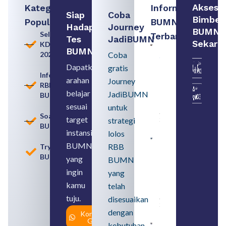
Akses
Kategori
Informasi
Siap
Coba
Bimbel
Populer
BUMN
Hadapi
Journey
BUMN
Seleksi
Terbaru:
Tes
JadiBUMN
Sekara
KDKMP
Persiapan
BUMN
2026
Coba
Seleksi
Rekrutmen
Dapatkan
gratis
dengan
Informasi
arahan
Memahami
Journey
RBB
Usia
belajar
JadiBUMN
BUMN
Pensiun
BUMN
sesuai
untuk
August 8,
Soal
target
strategi
2026
BUMN
instansi
lolos
Contoh
BUMN
RBB
Tryout
BUMN dan
BUMN
BUMD
yang
BUMN
Pengertian,
ingin
yang
Perbedaan,
serta Jenis
kamu
telah
Usahanya
tuju.
August 6,
disesuaikan
2026
dengan
Konsultasi
Gratis
kebutuhan