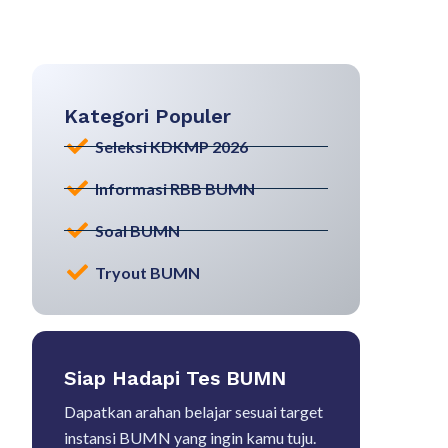
Kategori Populer
Seleksi KDKMP 2026
Informasi RBB BUMN
Soal BUMN
Tryout BUMN
Siap Hadapi Tes BUMN
Dapatkan arahan belajar sesuai target
instansi BUMN yang ingin kamu tuju.