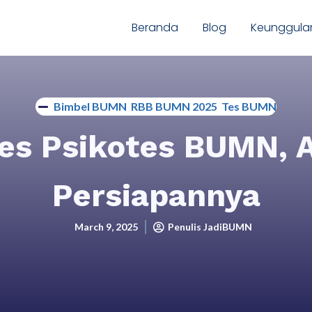
Beranda
Blog
Keunggula
Bimbel BUMN
,
RBB BUMN 2025
,
Tes BUMN
es Psikotes BUMN, 
Persiapannya
March 9, 2025
Penulis JadiBUMN