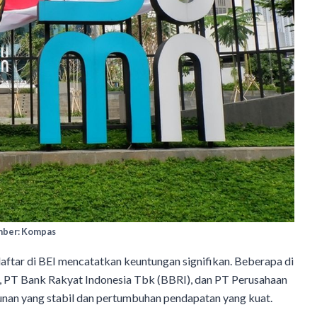
ber: Kompas
ftar di BEI mencatatkan keuntungan signifikan. Beberapa di
, PT Bank Rakyat Indonesia Tbk (BBRI), dan PT Perusahaan
nan yang stabil dan pertumbuhan pendapatan yang kuat.