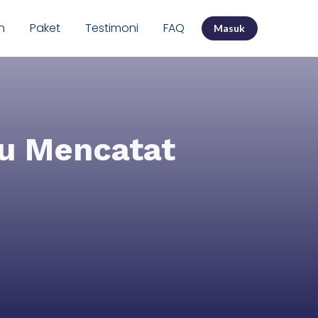
n
Paket
Testimoni
FAQ
Masuk
lu Mencatat