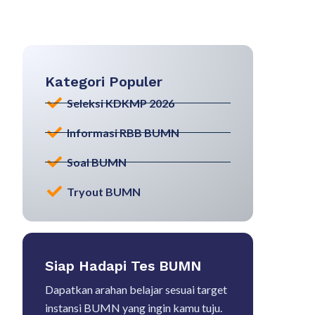
Kategori Populer
Seleksi KDKMP 2026
Informasi RBB BUMN
Soal BUMN
Tryout BUMN
Siap Hadapi Tes BUMN
Dapatkan arahan belajar sesuai target
instansi BUMN yang ingin kamu tuju.