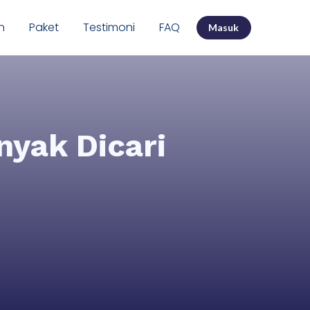
n
Paket
Testimoni
FAQ
Masuk
yak Dicari