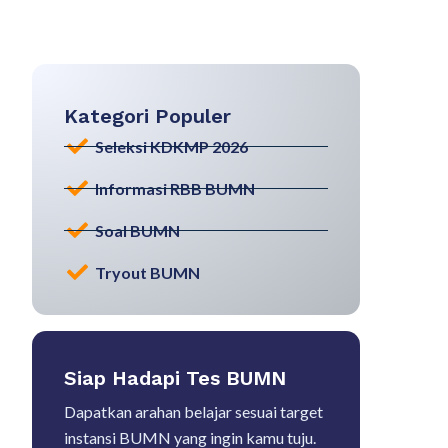
Kategori Populer
Seleksi KDKMP 2026
Informasi RBB BUMN
Soal BUMN
Tryout BUMN
Siap Hadapi Tes BUMN
Dapatkan arahan belajar sesuai target
instansi BUMN yang ingin kamu tuju.