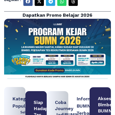
Dapatkan Promo Belajar 2026
Akses
Kategori
Informasi
Siap
Coba
Bimbel
Populer
BUMN
Hadapi
Journey
BUMN
Seleksi
Terbaru:
Tes
JadiBUMN