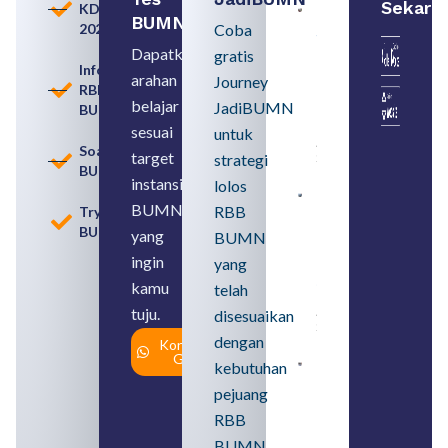
Sekara
KDKMP
Persiapan
BUMN
2026
Coba
Seleksi
Rekrutmen
Dapatkan
gratis
dengan
Informasi
arahan
Memahami
Journey
RBB
Usia
belajar
JadiBUMN
BUMN
Pensiun
BUMN
sesuai
untuk
August 8,
Soal
target
strategi
2026
BUMN
instansi
lolos
Contoh
BUMN
RBB
Tryout
BUMN dan
BUMN
BUMD
yang
BUMN
Pengertian,
ingin
yang
Perbedaan,
serta Jenis
kamu
telah
Usahanya
tuju.
August 6,
disesuaikan
2026
dengan
Konsultasi
Gratis
kebutuhan
Loker
BUMN
pejuang
2026
untuk
RBB
Lulusan
BUMN