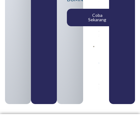
SMA
Syarat,
Posisi,
Coba
dan
Sekarang
Cara
Daftar
August 5,
2026
Daftar 4
Bank Milik
BUMN
yang
Tergabung
dalam
Himbara
August 4,
2026