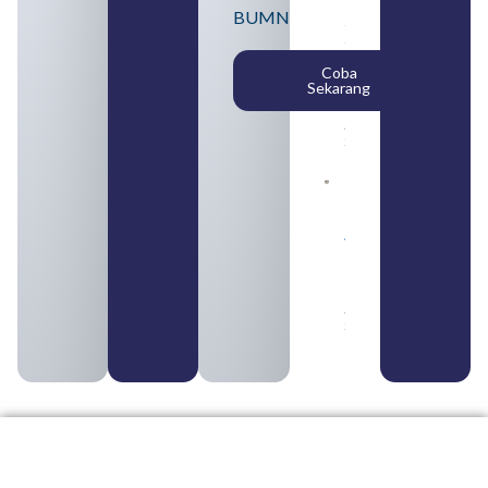
Lulusan
BUMN
SMA
Syarat,
Posisi,
Coba
dan
Sekarang
Cara
Daftar
August 5,
2026
Daftar 4
Bank Milik
BUMN
yang
Tergabung
dalam
Himbara
August 4,
2026