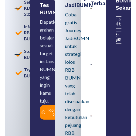
BUMN
Seleksi
Terbaru:
Tes
JadiBUMN
Sekara
KDKMP
Persiapan
BUMN
2026
Coba
Seleksi
Rekrutmen
Dapatkan
gratis
dengan
Informasi
arahan
Memahami
Journey
RBB
Usia
belajar
JadiBUMN
BUMN
Pensiun
BUMN
sesuai
untuk
August 8,
Soal
target
strategi
2026
BUMN
instansi
lolos
Contoh
BUMN
RBB
Tryout
BUMN dan
BUMN
BUMD
yang
BUMN
Pengertian,
ingin
yang
Perbedaan,
serta Jenis
kamu
telah
Usahanya
tuju.
August 6,
disesuaikan
2026
dengan
Konsultasi
Gratis
kebutuhan
Loker
BUMN
pejuang
2026
untuk
RBB