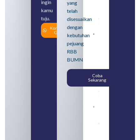
ingin
yang
Perbedaan,
serta Jenis
kamu
telah
Usahanya
tuju.
August 6,
disesuaikan
2026
dengan
Konsultasi
Gratis
kebutuhan
Loker
BUMN
pejuang
2026
untuk
RBB
Lulusan
BUMN
SMA
Syarat,
Posisi,
Coba
dan
Sekarang
Cara
Daftar
August 5,
2026
Daftar 4
Bank Milik
BUMN
yang
Tergabung
dalam
Himbara