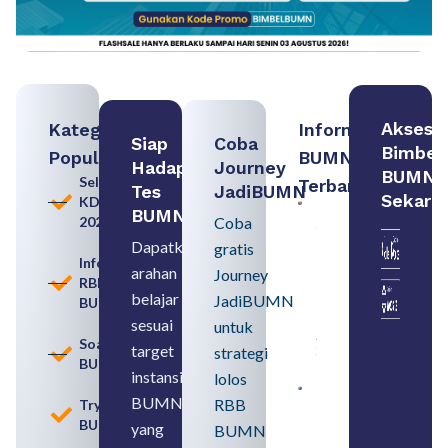
Akses
Kategori
Informasi
Siap
Coba
Bimbel
Populer
BUMN
Hadapi
Journey
BUMN
Seleksi
Terbaru:
Tes
JadiBUMN
Sekara
KDKMP
Persiapan
BUMN
2026
Coba
Seleksi
Rekrutmen
Dapatkan
gratis
dengan
Informasi
arahan
Memahami
Journey
RBB
Usia
belajar
JadiBUMN
BUMN
Pensiun
BUMN
sesuai
untuk
August 8,
Soal
target
strategi
2026
BUMN
instansi
lolos
Contoh
BUMN
RBB
Tryout
BUMN dan
BUMN
BUMD
yang
BUMN
Pengertian,