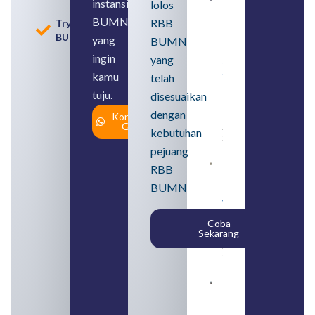
instansi
lolos
Loker
BUMN
BUMN
RBB
Tryout
2026
BUMN
untuk
yang
BUMN
Lulusan
ingin
yang
SMA
Syarat,
kamu
telah
Posisi,
tuju.
dan
disesuaikan
Cara
dengan
Konsultasi
Daftar
Gratis
August 5,
kebutuhan
2026
pejuang
Daftar 4
RBB
Bank Milik
BUMN
BUMN
yang
Tergabung
Coba
dalam
Sekarang
Himbara
August 4,
2026
Pengertian
BUMN dan
BUMS Ciri-