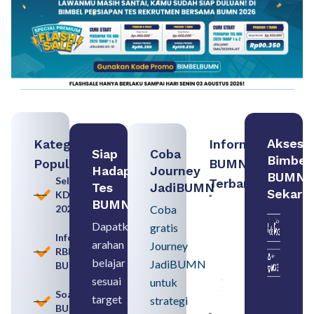
Akses
Kategori
Informasi
Siap
Coba
Bimbel
Populer
BUMN
Hadapi
Journey
BUMN
Seleksi
Terbaru:
Tes
JadiBUMN
Sekara
KDKMP
Contoh
BUMN
2026
Coba
BUMN dan
BUMD
Dapatkan
gratis
Pengertian,
Informasi
arahan
Perbedaan,
Journey
RBB
serta Jenis
belajar
JadiBUMN
BUMN
Usahanya
August 6,
sesuai
untuk
2026
Soal
target
strategi
BUMN