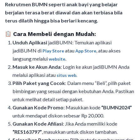
Rekrutmen BUMN seperti anak bayi yang belajar
berjalan terasa berat diawal dan akan terbiasa bila
terus dilatih hingga bisa berlari kencang.
Cara Membeli dengan Mudah:
Unduh Aplikasi
jadiBUMN: Temukan aplikasi
jadiBUMN di
atau
, atau akses
Play Store
App Store
langsung melalui
.
website
Masuk ke Akun Anda
: Login ke akun jadiBUMN Anda
melalui aplikasi atau
situs web.
Pilih Paket yang Cocok
: Dalam menu “Beli”, pilih paket
bimbingan yang sesuai dengan kebutuhan Anda. Pastikan
untuk melihat detail setiap paket.
Gunakan Kode Promo
: Masukkan kode
“BUMN2024”
untuk mendapat diskon sebesar Rp 20,000.
Gunakan Kode Afiliasi
: Jika Anda memiliki kode
“RES163797”
, masukkan untuk diskon tambahan.
Selesaikan Pembayaran
: Pilih metode pembayaran dan