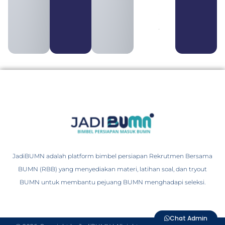
Ciri, Tujuan,
serta
Perbedaannya
August 3, 2026
JadiBUMN adalah platform bimbel persiapan Rekrutmen Bersama
BUMN (RBB) yang menyediakan materi, latihan soal, dan tryout
BUMN untuk membantu pejuang BUMN menghadapi seleksi.
Chat Admin