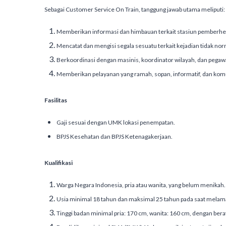
Sebagai Customer Service On Train, tanggung jawab utama meliputi:
Memberikan informasi dan himbauan terkait stasiun pemberhent
Mencatat dan mengisi segala sesuatu terkait kejadian tidak norma
Berkoordinasi dengan masinis, koordinator wilayah, dan pegawai 
Memberikan pelayanan yang ramah, sopan, informatif, dan kom
Fasilitas
Gaji sesuai dengan UMK lokasi penempatan.
BPJS Kesehatan dan BPJS Ketenagakerjaan.
Kualifikasi
Warga Negara Indonesia, pria atau wanita, yang belum menikah.
Usia minimal 18 tahun dan maksimal 25 tahun pada saat melam
Tinggi badan minimal pria: 170 cm, wanita: 160 cm, dengan berat