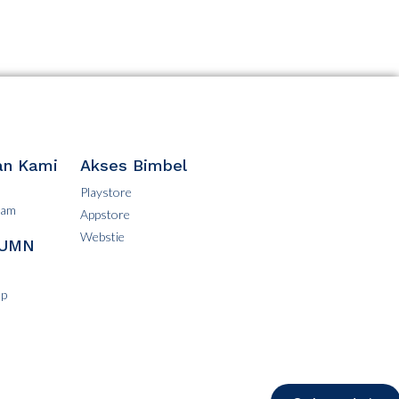
n Kami
Akses Bimbel
Playstore
ram
Appstore
Webstie
BUMN
op