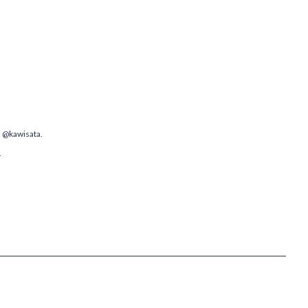
n @kawisata.
.