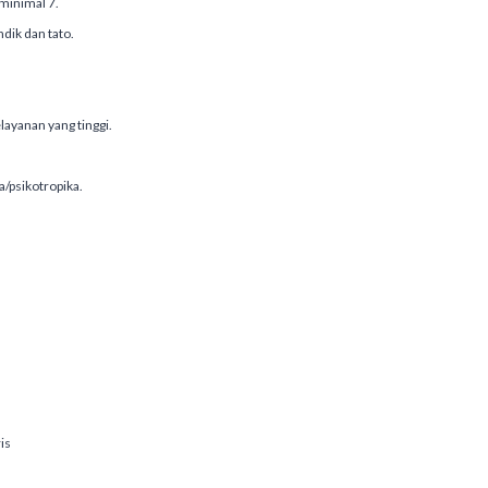
minimal 7.
ndik dan tato.
elayanan yang tinggi.
/psikotropika.
is