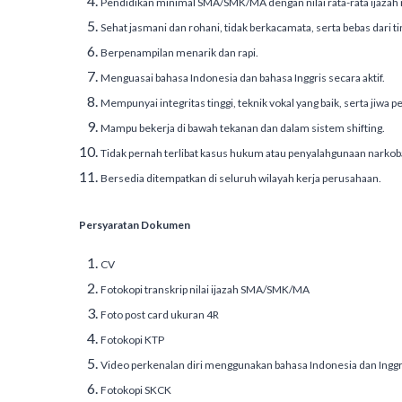
Pendidikan minimal SMA/SMK/MA dengan nilai rata-rata ijazah 
Sehat jasmani dan rohani, tidak berkacamata, serta bebas dari ti
Berpenampilan menarik dan rapi.
Menguasai bahasa Indonesia dan bahasa Inggris secara aktif.
Mempunyai integritas tinggi, teknik vokal yang baik, serta jiwa p
Mampu bekerja di bawah tekanan dan dalam sistem shifting.
Tidak pernah terlibat kasus hukum atau penyalahgunaan narkoba
Bersedia ditempatkan di seluruh wilayah kerja perusahaan.
Persyaratan Dokumen
CV
Fotokopi transkrip nilai ijazah SMA/SMK/MA
Foto post card ukuran 4R
Fotokopi KTP
Video perkenalan diri menggunakan bahasa Indonesia dan Inggr
Fotokopi SKCK