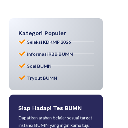
Kategori Populer
Seleksi KDKMP 2026
Informasi RBB BUMN
Soal BUMN
Tryout BUMN
Siap Hadapi Tes BUMN
Dapatkan arahan belajar sesuai target
instansi BUMN yang ingin kamu tuju.