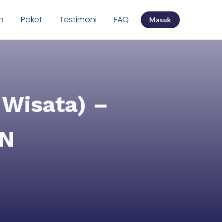
n
Paket
Testimoni
FAQ
Masuk
 Wisata) –
MN