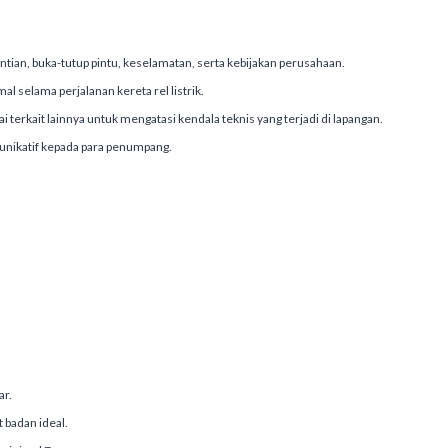
ian, buka-tutup pintu, keselamatan, serta kebijakan perusahaan.
l selama perjalanan kereta rel listrik.
terkait lainnya untuk mengatasi kendala teknis yang terjadi di lapangan.
unikatif kepada para penumpang.
ar.
 badan ideal.