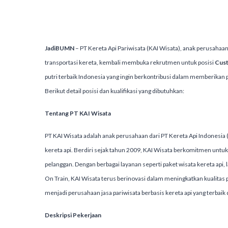
JadiBUMN
– PT Kereta Api Pariwisata (KAI Wisata), anak perusahaan
transportasi kereta, kembali membuka rekrutmen untuk posisi
Cust
putri terbaik Indonesia yang ingin berkontribusi dalam memberikan p
Berikut detail posisi dan kualifikasi yang dibutuhkan:
Tentang PT KAI Wisata
PT KAI Wisata adalah anak perusahaan dari PT Kereta Api Indonesia (
kereta api. Berdiri sejak tahun 2009, KAI Wisata berkomitmen unt
pelanggan. Dengan berbagai layanan seperti paket wisata kereta api
On Train, KAI Wisata terus berinovasi dalam meningkatkan kualitas
menjadi perusahaan jasa pariwisata berbasis kereta api yang terbaik 
Deskripsi Pekerjaan