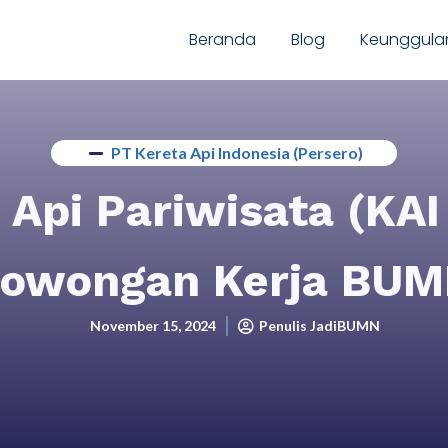
Beranda
Blog
Keunggula
PT Kereta Api Indonesia (Persero)
 Api Pariwisata (KAI
owongan Kerja BU
November 15, 2024
Penulis JadiBUMN