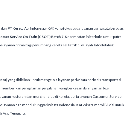
 dari PT Kereta Api Indonesia (KAI) yang fokus pada layanan pariwisata berbasis
omer Service On Train (CSOT) Batch 7
. Kesempatan ini terbuka untuk putra-
elayanan prima bagi penumpang kereta rel listrik di wilayah Jabodetabek.
KAI) yang didirikan untuk mengelola layanan pariwisata berbasis transportasi
uk memberikan pengalaman perjalanan yang berkesan dan nyaman bagi
, layanan restoran dan merchandise di kereta, serta layanan Customer Service
 pelayanan dan mendukung pariwisata Indonesia. KAI Wisata memiliki visi untuk
di Asia Tenggara.