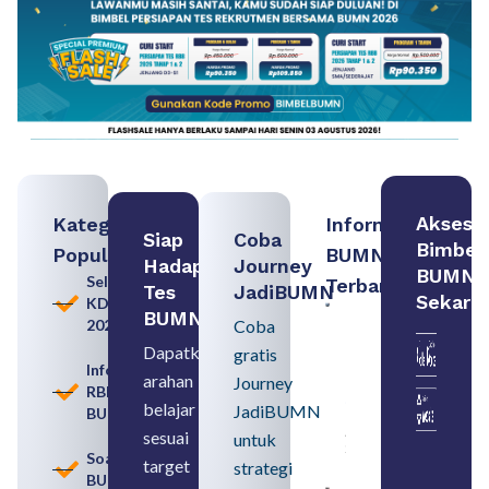
Akses
Kategori
Informasi
Siap
Coba
Bimbel
Populer
BUMN
Hadapi
Journey
BUMN
Seleksi
Terbaru:
Tes
JadiBUMN
Sekara
KDKMP
Contoh
BUMN
2026
Coba
BUMN dan
BUMD
Dapatkan
gratis
Pengertian,
Informasi
arahan
Perbedaan,
Journey
RBB
serta Jenis
belajar
JadiBUMN
BUMN
Usahanya
August 6,
sesuai
untuk
2026
Soal
target
strategi
BUMN