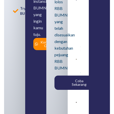
instansi
lolos
Loker
BUMN
BUMN
RBB
Tryout
2026
BUMN
untuk
yang
BUMN
Lulusan
ingin
yang
SMA
Syarat,
kamu
telah
Posisi,
tuju.
dan
disesuaikan
Cara
dengan
Konsultasi
Daftar
Gratis
August 5,
kebutuhan
2026
pejuang
Daftar 4
RBB
Bank Milik
BUMN
BUMN
yang
Tergabung
Coba
dalam
Sekarang
Himbara
August 4,
2026
Pengertian
BUMN dan
BUMS Ciri-