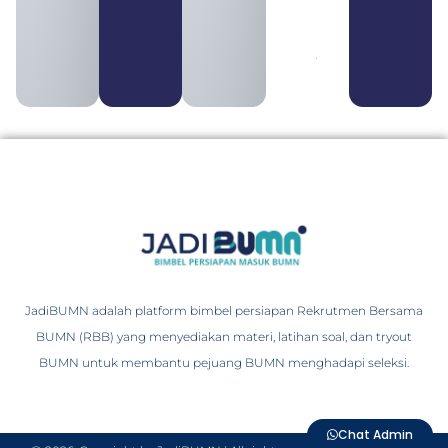
Ciri, Tujuan,
serta
Perbedaannya
August 3, 2026
JadiBUMN adalah platform bimbel persiapan Rekrutmen Bersama
BUMN (RBB) yang menyediakan materi, latihan soal, dan tryout
BUMN untuk membantu pejuang BUMN menghadapi seleksi.
Chat Admin