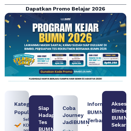
Dapatkan Promo Belajar 2026
Akses
Kategori
Informasi
Siap
Coba
Bimbel
Populer
BUMN
Hadapi
Journey
BUMN
Seleksi
Terbaru:
Tes
JadiBUMN
Sekara
KDKMP
Persiapan
BUMN
2026