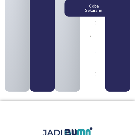
Posisi,
Coba
dan
Sekarang
Cara
Daftar
August 5,
2026
Daftar 4
Bank Milik
BUMN
yang
Tergabung
dalam
Himbara
August 4,
2026