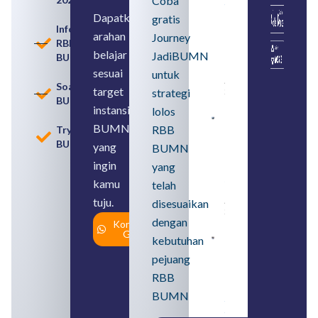
Coba
Seleksi
Rekrutmen
Dapatkan
gratis
dengan
Informasi
arahan
Memahami
Journey
RBB
Usia
belajar
JadiBUMN
BUMN
Pensiun
BUMN
sesuai
untuk
August 8,
Soal
target
strategi
2026
BUMN
instansi
lolos
Contoh
BUMN
RBB
Tryout
BUMN dan
BUMN
BUMD
yang
BUMN
Pengertian,
ingin
yang
Perbedaan,
serta Jenis
kamu
telah
Usahanya
tuju.
August 6,
disesuaikan
2026
dengan
Konsultasi
Gratis
kebutuhan
Loker
BUMN
pejuang
2026
untuk
RBB
Lulusan
BUMN
SMA
Syarat,