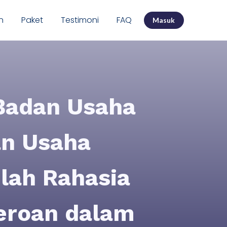
n
Paket
Testimoni
FAQ
Masuk
Badan Usaha
an Usaha
lah Rahasia
eroan dalam