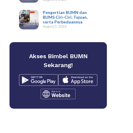
Pengertian BUMN dan
BUMS Ciri-Ciri, Tujuan,
serta Perbedaannya
August 3, 2026
Akses Bimbel BUMN
Sekarang!