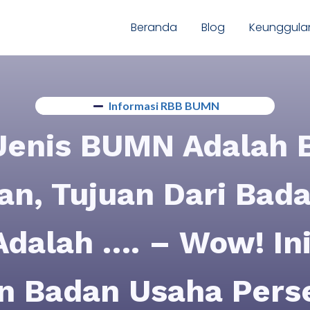
Beranda
Blog
Keunggula
Informasi RBB BUMN
 Jenis BUMN Adalah 
an, Tujuan Dari Bad
Adalah …. – Wow! Ini
an Badan Usaha Pers