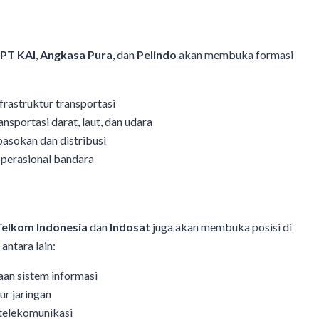
PT KAI
,
Angkasa Pura
, dan
Pelindo
akan membuka formasi
rastruktur transportasi
nsportasi darat, laut, dan udara
pasokan dan distribusi
operasional bandara
Telkom Indonesia
dan
Indosat
juga akan membuka posisi di
antara lain:
an sistem informasi
ur jaringan
telekomunikasi