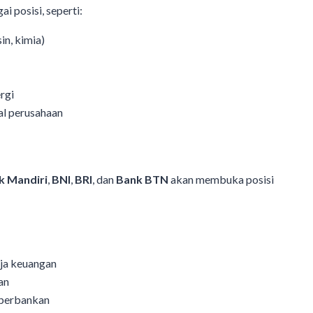
 posisi, seperti:
in, kimia)
rgi
l perusahaan
k Mandiri
,
BNI
,
BRI
, dan
Bank BTN
akan membuka posisi
rja keuangan
an
 perbankan