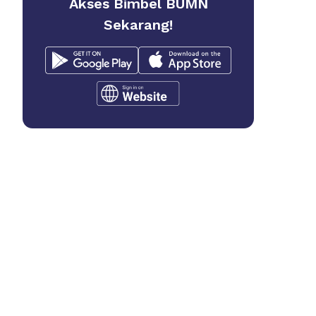
Akses Bimbel BUMN
Sekarang!