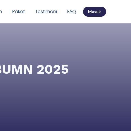
n
Paket
Testimoni
FAQ
Masuk
 BUMN 2025