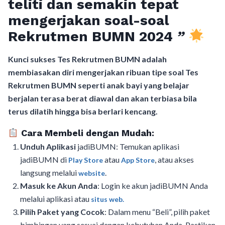
teliti dan semakin tepat
mengerjakan soal-soal
Rekrutmen BUMN 2024
”
Kunci sukses Tes Rekrutmen BUMN adalah
membiasakan diri mengerjakan ribuan tipe soal Tes
Rekrutmen BUMN seperti anak bayi yang belajar
berjalan terasa berat diawal dan akan terbiasa bila
terus dilatih hingga bisa berlari kencang.
Cara Membeli dengan Mudah:
Unduh Aplikasi
jadiBUMN: Temukan aplikasi
jadiBUMN di
atau
, atau akses
Play Store
App Store
langsung melalui
.
website
Masuk ke Akun Anda
: Login ke akun jadiBUMN Anda
melalui aplikasi atau
situs web.
Pilih Paket yang Cocok
: Dalam menu “Beli”, pilih paket
bimbingan yang sesuai dengan kebutuhan Anda. Pastikan