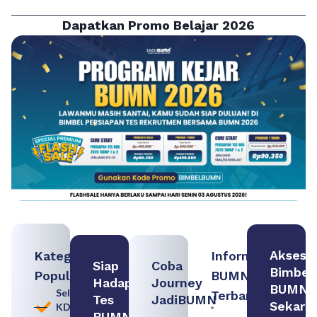
Dapatkan Promo Belajar 2026
Akses
Kategori
Informasi
Siap
Coba
Bimbel
Populer
BUMN
Hadapi
Journey
BUMN
Seleksi
Terbaru:
Tes
JadiBUMN
Sekara
KDKMP
Loker
BUMN