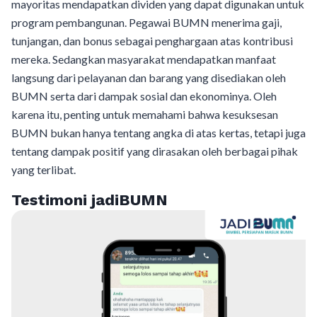
mayoritas mendapatkan dividen yang dapat digunakan untuk
program pembangunan. Pegawai BUMN menerima gaji,
tunjangan, dan bonus sebagai penghargaan atas kontribusi
mereka. Sedangkan masyarakat mendapatkan manfaat
langsung dari pelayanan dan barang yang disediakan oleh
BUMN serta dari dampak sosial dan ekonominya. Oleh
karena itu, penting untuk memahami bahwa kesuksesan
BUMN bukan hanya tentang angka di atas kertas, tetapi juga
tentang dampak positif yang dirasakan oleh berbagai pihak
yang terlibat.
Testimoni jadiBUMN