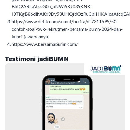
BhD2ARIsALssG0a_oNWi9KJ039KNK-
I3TKgB86dIhAKx9Dy53UHQfdOzRuCpIHIKAIcaAtcqEA
https://www.detik.com/sumut/berita/d-7311595/50-
contoh-soal-twk-rekrutmen-bersama-bumn-2024-dan-
kunci-jawabannya
https://www.bersamabumn.com/
Testimoni jadiBUMN