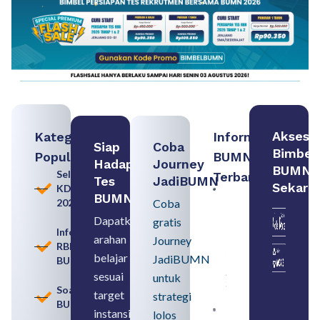
Akses
Kategori
Informasi
Siap
Coba
Bimbel
Populer
BUMN
Hadapi
Journey
BUMN
Seleksi
Terbaru:
Tes
JadiBUMN
Sekara
KDKMP
Contoh
BUMN
2026
Coba
BUMN dan
BUMD
Dapatkan
gratis
Pengertian,
Informasi
arahan
Perbedaan,
Journey
RBB
serta Jenis
belajar
JadiBUMN
BUMN
Usahanya
August 6,
sesuai
untuk
2026
Soal
target
strategi
BUMN
instansi
lolos
Loker