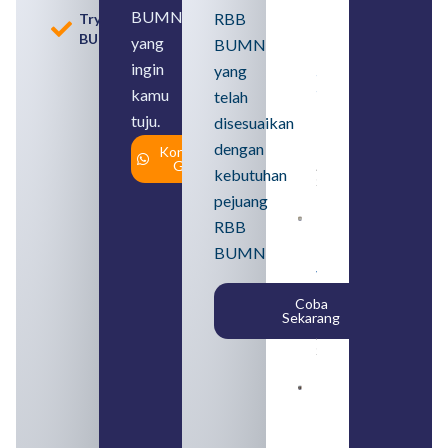
BUMN
BUMN
RBB
Tryout
2026
BUMN
untuk
yang
BUMN
Lulusan
ingin
yang
SMA
Syarat,
kamu
telah
Posisi,
tuju.
dan
disesuaikan
Cara
dengan
Konsultasi
Daftar
Gratis
August 5,
kebutuhan
2026
pejuang
Daftar 4
RBB
Bank Milik
BUMN
BUMN
yang
Tergabung
Coba
dalam
Sekarang
Himbara
August 4,
2026
Pengertian
BUMN dan
BUMS Ciri-
Ciri, Tujuan,