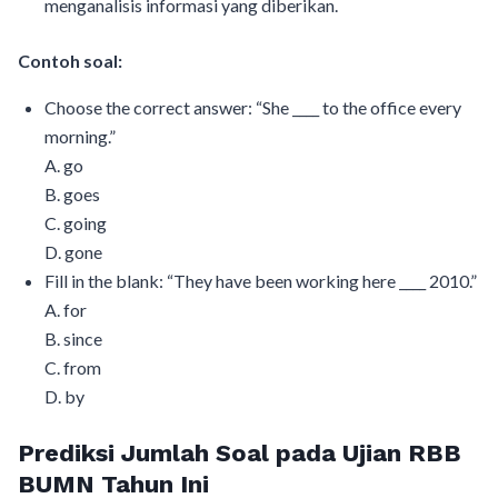
menganalisis informasi yang diberikan.
Contoh soal:
Choose the correct answer: “She ____ to the office every
morning.”
A. go
B. goes
C. going
D. gone
Fill in the blank: “They have been working here ____ 2010.”
A. for
B. since
C. from
D. by
Prediksi Jumlah Soal pada Ujian RBB
BUMN Tahun Ini