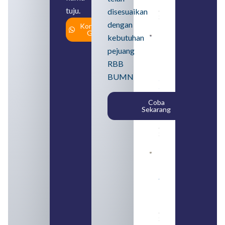
Usahanya
tuju.
August 6,
disesuaikan
2026
dengan
Konsultasi
Gratis
kebutuhan
Loker
BUMN
pejuang
2026
untuk
RBB
Lulusan
BUMN
SMA
Syarat,
Posisi,
Coba
dan
Sekarang
Cara
Daftar
August 5,
2026
Daftar 4
Bank Milik
BUMN
yang
Tergabung
dalam
Himbara
August 4,
2026