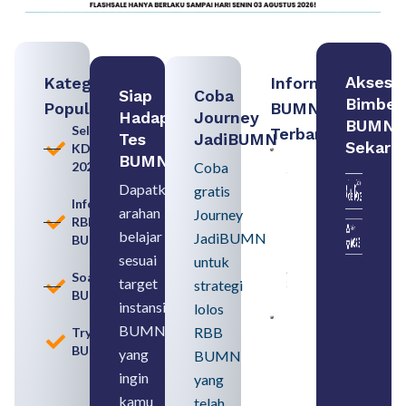
Akses
Kategori
Informasi
Siap
Coba
Bimbel
Populer
BUMN
Hadapi
Journey
BUMN
Seleksi
Terbaru:
Tes
JadiBUMN
Sekara
KDKMP
Persiapan
BUMN
2026
Coba
Seleksi
Rekrutmen
Dapatkan
gratis
dengan
Informasi
arahan
Memahami
Journey
RBB
Usia
belajar
JadiBUMN
BUMN
Pensiun
BUMN
sesuai
untuk
August 8,
Soal
target
strategi
2026
BUMN
instansi
lolos
Contoh
BUMN
RBB
Tryout
BUMN dan
BUMN
BUMD
yang
BUMN
Pengertian,
ingin
yang
Perbedaan,
serta Jenis
kamu
telah