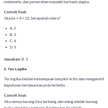
matematis, dan pemecahan masalah berbasis angka.
Contoh Soal:
Jika 6x + 4 = 22, berapakah nilai x?
A. 2
B. 3
C. 4
D. 5
Jawaban:
B. 3
3. Tes Logika
Tes logika menilai kemampuan berpikir kritis dan mengambil
keputusan berdasarkan pola tertentu.
Contoh Soal:
Jika semua burung bisa terbang, dan elang adalah burung,
maka elang bisa terbang. Kesimpulan ini adalah: