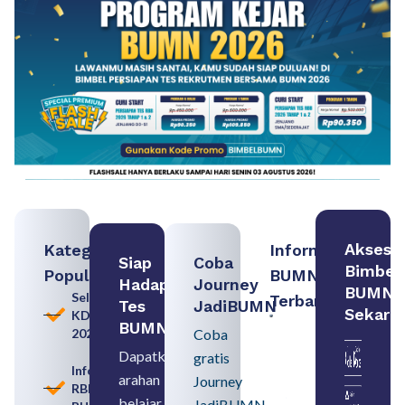
Akses
Kategori
Informasi
Siap
Coba
Bimbel
Populer
BUMN
Hadapi
Journey
BUMN
Seleksi
Terbaru:
Tes
JadiBUMN
Sekara
KDKMP
Contoh
BUMN
2026
Coba
BUMN dan
BUMD
Dapatkan
gratis
Pengertian,
Informasi
arahan
Perbedaan,
Journey
RBB
serta Jenis
belajar
JadiBUMN