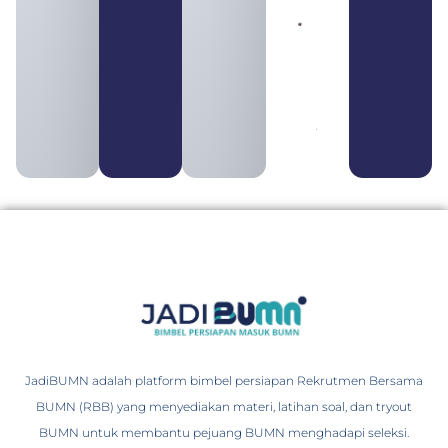
Pengertian
BUMN dan
BUMS Ciri-
Ciri, Tujuan,
serta
Perbedaannya
August 3, 2026
JadiBUMN adalah platform bimbel persiapan Rekrutmen Bersama
BUMN (RBB) yang menyediakan materi, latihan soal, dan tryout
BUMN untuk membantu pejuang BUMN menghadapi seleksi.