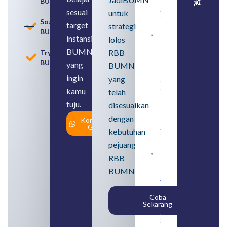
BUMN
Usahanya
August 6,
sesuai
untuk
2026
Soal
target
strategi
BUMN
instansi
lolos
Loker
BUMN
BUMN
RBB
Tryout
2026
BUMN
untuk
yang
BUMN
Lulusan
ingin
yang
SMA
Syarat,
kamu
telah
Posisi,
tuju.
dan
disesuaikan
Cara
dengan
Konsultasi
Daftar
Gratis
August 5,
kebutuhan
2026
pejuang
Daftar 4
RBB
Bank Milik
BUMN
BUMN
yang
Tergabung
Coba
dalam
Sekarang
Himbara
August 4,
2026