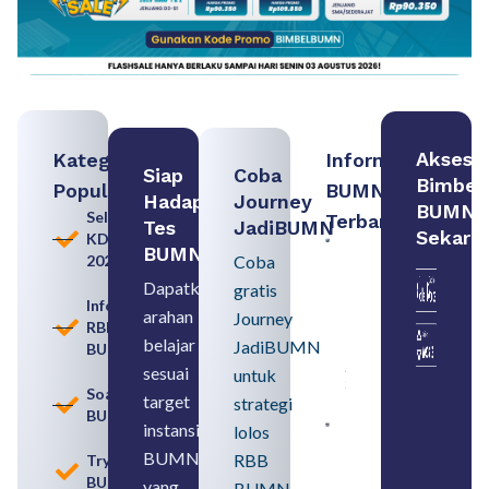
Akses
Kategori
Informasi
Siap
Coba
Bimbel
Populer
BUMN
Hadapi
Journey
BUMN
Seleksi
Terbaru:
Tes
JadiBUMN
Sekara
KDKMP
Contoh
BUMN
2026
Coba
BUMN dan
BUMD
Dapatkan
gratis
Pengertian,
Informasi
arahan
Perbedaan,
Journey
RBB
serta Jenis
belajar
JadiBUMN
BUMN
Usahanya
August 6,
sesuai
untuk
2026
Soal
target
strategi
BUMN
instansi
lolos
Loker
BUMN
BUMN
RBB
Tryout
2026
BUMN
untuk
yang
BUMN