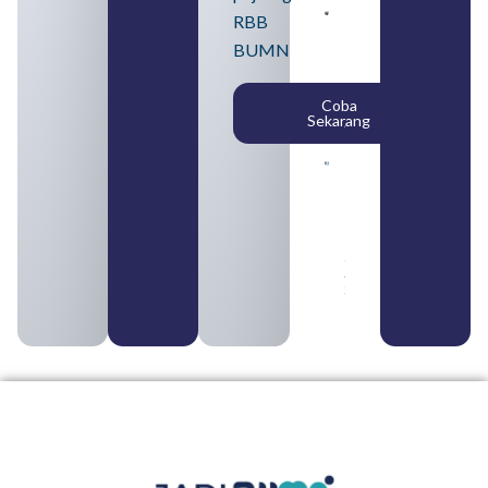
Pengertian
RBB
BUMN dan
BUMN
BUMS Ciri-
Ciri, Tujuan,
serta
Coba
Perbedaannya
Sekarang
August 3, 2026
Daftar
Perusahaan
BUMN 2026
dari
Berbagai
Sektor
August 2,
2026