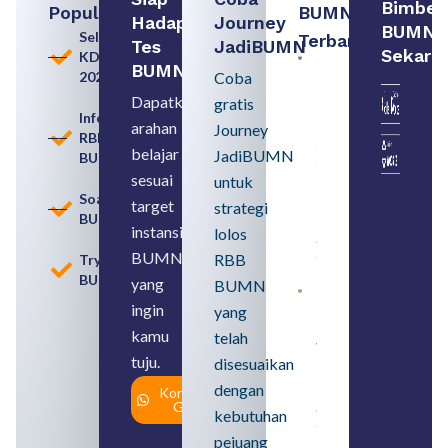
Bimbel
Populer
BUMN
Hadapi
Journey
BUMN
Seleksi
Terbaru:
Tes
JadiBUMN
Sekara
KDKMP
Loker
BUMN
2026
Coba
BUMN
2026
Dapatkan
gratis
untuk
Informasi
arahan
Lulusan
Journey
RBB
SMA
belajar
JadiBUMN
BUMN
Syarat,
Posisi,
sesuai
untuk
dan
Soal
target
strategi
Cara
BUMN
Daftar
instansi
lolos
August 5,
2026
BUMN
RBB
Tryout
BUMN
yang
BUMN
Daftar 4
ingin
yang
Bank Milik
BUMN
kamu
telah
yang
tuju.
Tergabung
disesuaikan
dalam
dengan
Konsultasi
Himbara
Gratis
August 4,
kebutuhan
2026
pejuang