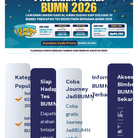
Akses
Kategori
Informasi
Siap
Coba
Bimbel
Populer
BUMN
Hadapi
Journey
BUMN
Seleksi
Terbaru:
Tes
JadiBUMN
Sekara
KDKMP
Persiapan
BUMN
2026
Coba
Seleksi
Rekrutmen
Dapatkan
gratis
dengan
Informasi
arahan
Memahami
Journey
RBB
Usia
belajar
JadiBUMN
BUMN
Pensiun
BUMN
sesuai
untuk