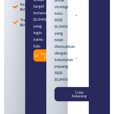
August 8,
Soal
target
strategi
2026
BUMN
instansi
lolos
Contoh
BUMN
RBB
Tryout
BUMN dan
BUMN
BUMD
yang
BUMN
Pengertian,
ingin
yang
Perbedaan,
serta Jenis
kamu
telah
Usahanya
tuju.
August 6,
disesuaikan
2026
dengan
Konsultasi
Gratis
kebutuhan
Loker
BUMN
pejuang
2026
untuk
RBB
Lulusan
BUMN
SMA
Syarat,
Posisi,
Coba
dan
Sekarang
Cara
Daftar
August 5,
2026