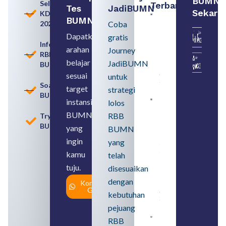
BUMN
Seleksi
Terbaru:
Tes
JadiBUMN
Sekara
KDKMP
Contoh
BUMN
2026
Coba
BUMN dan
BUMD
Dapatkan
gratis
Pengertian,
Informasi
arahan
Perbedaan,
Journey
RBB
serta Jenis
belajar
JadiBUMN
BUMN
Usahanya
August 6,
sesuai
untuk
2026
Soal
target
strategi
BUMN
instansi
lolos
Loker
BUMN
BUMN
RBB
Tryout
2026
BUMN
untuk
yang
BUMN
Lulusan
ingin
yang
SMA
Syarat,
kamu
telah
Posisi,
tuju.
dan
disesuaikan
Cara
dengan
Konsultasi
Daftar
Gratis
August 5,
kebutuhan
2026
pejuang
Daftar 4
RBB