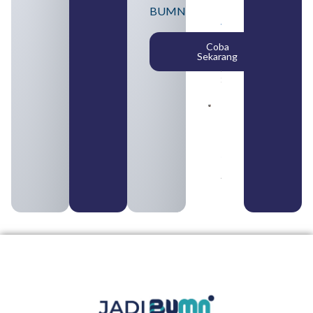
Bank Milik
BUMN
BUMN
yang
Tergabung
Coba
dalam
Sekarang
Himbara
August 4,
2026
Pengertian
BUMN dan
BUMS Ciri-
Ciri, Tujuan,
serta
Perbedaannya
August 3, 2026