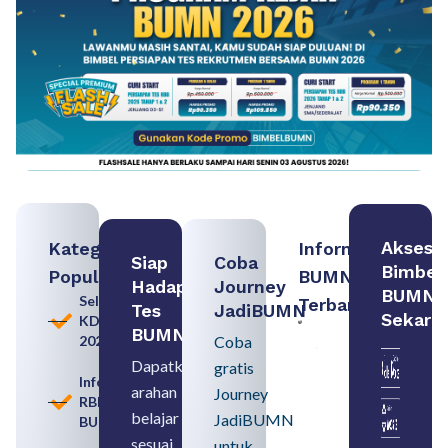
Akses
Kategori
Informasi
Siap
Coba
Bimbel
Populer
BUMN
Hadapi
Journey
BUMN
Seleksi
Terbaru:
Tes
JadiBUMN
Sekara
KDKMP
Persiapan
BUMN
2026
Coba
Seleksi
Rekrutmen
Dapatkan
gratis
dengan
Informasi
arahan
Memahami
Journey
RBB
Usia
belajar
JadiBUMN
BUMN
Pensiun
BUMN
sesuai
untuk