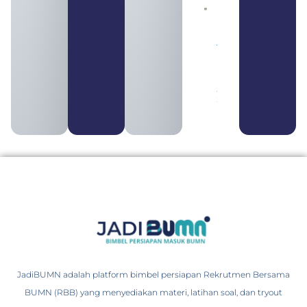
Daftar 4
Bank Milik
BUMN
yang
Tergabung
dalam
Himbara
August 4,
2026
JadiBUMN adalah platform bimbel persiapan Rekrutmen Bersama
BUMN (RBB) yang menyediakan materi, latihan soal, dan tryout