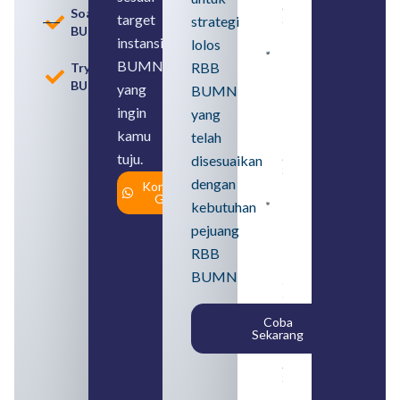
August 8,
Soal
target
strategi
2026
BUMN
instansi
lolos
Contoh
BUMN
RBB
Tryout
BUMN dan
BUMN
BUMD
yang
BUMN
Pengertian,
ingin
yang
Perbedaan,
serta Jenis
kamu
telah
Usahanya
tuju.
August 6,
disesuaikan
2026
dengan
Konsultasi
Gratis
kebutuhan
Loker
BUMN
pejuang
2026
untuk
RBB
Lulusan
BUMN
SMA
Syarat,
Posisi,
Coba
dan
Sekarang
Cara
Daftar
August 5,
2026