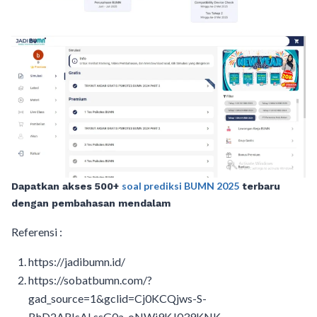
soal prediksi BUMN 2025
Dapatkan akses 500+
terbaru
dengan pembahasan mendalam
Referensi :
https://jadibumn.id/
https://sobatbumn.com/?
gad_source=1&gclid=Cj0KCQjws-S-
BhD2ARIsALssG0a_oNWi9KJ039KNK-