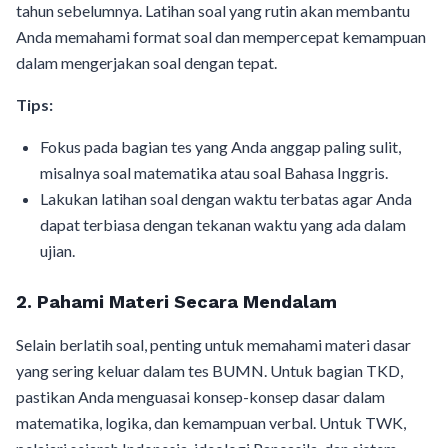
tahun sebelumnya. Latihan soal yang rutin akan membantu
Anda memahami format soal dan mempercepat kemampuan
dalam mengerjakan soal dengan tepat.
Tips:
Fokus pada bagian tes yang Anda anggap paling sulit,
misalnya soal matematika atau soal Bahasa Inggris.
Lakukan latihan soal dengan waktu terbatas agar Anda
dapat terbiasa dengan tekanan waktu yang ada dalam
ujian.
2.
Pahami Materi Secara Mendalam
Selain berlatih soal, penting untuk memahami materi dasar
yang sering keluar dalam tes BUMN. Untuk bagian TKD,
pastikan Anda menguasai konsep-konsep dasar dalam
matematika, logika, dan kemampuan verbal. Untuk TWK,