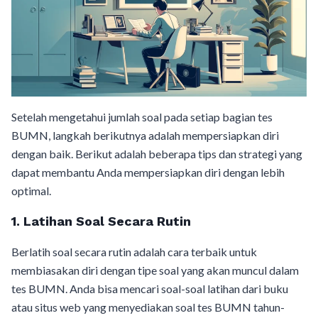
Setelah mengetahui jumlah soal pada setiap bagian tes
BUMN, langkah berikutnya adalah mempersiapkan diri
dengan baik. Berikut adalah beberapa tips dan strategi yang
dapat membantu Anda mempersiapkan diri dengan lebih
optimal.
1.
Latihan Soal Secara Rutin
Berlatih soal secara rutin adalah cara terbaik untuk
membiasakan diri dengan tipe soal yang akan muncul dalam
tes BUMN. Anda bisa mencari soal-soal latihan dari buku
atau situs web yang menyediakan soal tes BUMN tahun-