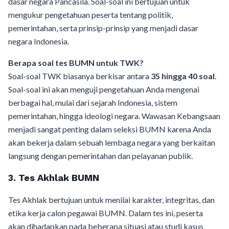
dasar negara Pancasila. Soal-soal ini bertujuan untuk
mengukur pengetahuan peserta tentang politik,
pemerintahan, serta prinsip-prinsip yang menjadi dasar
negara Indonesia.
Berapa soal tes BUMN untuk TWK?
Soal-soal TWK biasanya berkisar antara
35 hingga 40 soal
.
Soal-soal ini akan menguji pengetahuan Anda mengenai
berbagai hal, mulai dari sejarah Indonesia, sistem
pemerintahan, hingga ideologi negara. Wawasan Kebangsaan
menjadi sangat penting dalam seleksi BUMN karena Anda
akan bekerja dalam sebuah lembaga negara yang berkaitan
langsung dengan pemerintahan dan pelayanan publik.
3.
Tes Akhlak BUMN
Tes Akhlak bertujuan untuk menilai karakter, integritas, dan
etika kerja calon pegawai BUMN. Dalam tes ini, peserta
akan dihadapkan pada beberapa situasi atau studi kasus