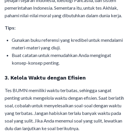
pelajari sejarah Indonesia, ideologi Pancasila, dan sistem
pemerintahan Indonesia. Sementara itu, untuk tes Akhlak,
pahami nilai-nilai moral yang dibutuhkan dalam dunia kerja.
Tips:
Gunakan buku referensi yang kredibel untuk mendalami
materi-materi yang diuji.
Buat catatan untuk memudahkan Anda mengingat
konsep-konsep penting.
3.
Kelola Waktu dengan Efisien
Tes BUMN memiliki waktu terbatas, sehingga sangat
penting untuk mengelola waktu dengan efisien. Saat berlatih
soal, cobalah untuk menyelesaikan soal-soal dengan waktu
yang terbatas. Jangan habiskan terlalu banyak waktu pada
soal yang sulit. Jika Anda menemui soal yang sulit, lewatkan
dulu dan lanjutkan ke soal berikutnya.