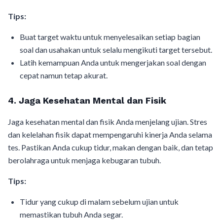
Tips:
Buat target waktu untuk menyelesaikan setiap bagian
soal dan usahakan untuk selalu mengikuti target tersebut.
Latih kemampuan Anda untuk mengerjakan soal dengan
cepat namun tetap akurat.
4.
Jaga Kesehatan Mental dan Fisik
Jaga kesehatan mental dan fisik Anda menjelang ujian. Stres
dan kelelahan fisik dapat mempengaruhi kinerja Anda selama
tes. Pastikan Anda cukup tidur, makan dengan baik, dan tetap
berolahraga untuk menjaga kebugaran tubuh.
Tips:
Tidur yang cukup di malam sebelum ujian untuk
memastikan tubuh Anda segar.