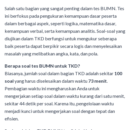
Salah satu bagian yang sangat penting dalam tes BUMN. Tes
ini berfokus pada pengukuran kemampuan dasar peserta
dalam berbagai aspek, seperti logika, matematika dasar,
kemampuan verbal, serta kemampuan analitis. Soal-soal yang
diujikan dalam TKD berfungsi untuk mengukur seberapa
baik peserta dapat berpikir secara logis dan menyelesaikan
masalah yang melibatkan angka, kata, dan pola.
Berapa soal tes BUMN untuk TKD?
Biasanya, jumlah soal dalam bagian TKD adalah sekitar
100
soal
yang harus diselesaikan dalam waktu
73 menit
.
Pembagian waktu ini mengharuskan Anda untuk
mengerjakan setiap soal dalam waktu kurang dari satu menit,
sekitar 44 detik per soal. Karena itu, pengelolaan waktu
menjadi kunci untuk mengerjakan soal dengan tepat dan
efisien.