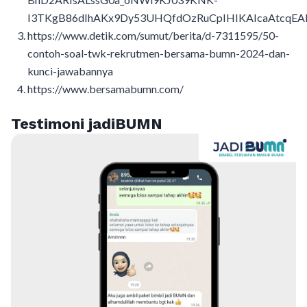
I3TKgB86dIhAKx9Dy53UHQfdOzRuCpIHIKAIcaAtcqEA
https://www.detik.com/sumut/berita/d-7311595/50-
contoh-soal-twk-rekrutmen-bersama-bumn-2024-dan-
kunci-jawabannya
https://www.bersamabumn.com/
Testimoni jadiBUMN