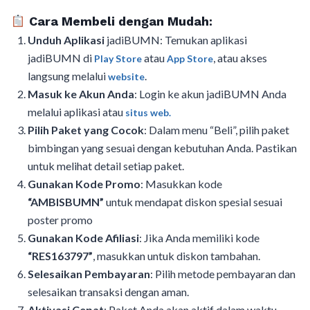
Cara Membeli dengan Mudah:
Unduh Aplikasi
jadiBUMN: Temukan aplikasi
jadiBUMN di
atau
, atau akses
Play Store
App Store
langsung melalui
.
website
Masuk ke Akun Anda
: Login ke akun jadiBUMN Anda
melalui aplikasi atau
situs web.
Pilih Paket yang Cocok
: Dalam menu “Beli”, pilih paket
bimbingan yang sesuai dengan kebutuhan Anda. Pastikan
untuk melihat detail setiap paket.
Gunakan Kode Promo
: Masukkan kode
“AMBISBUMN”
untuk mendapat diskon spesial sesuai
poster promo
Gunakan Kode Afiliasi
: Jika Anda memiliki kode
“RES163797”
, masukkan untuk diskon tambahan.
Selesaikan Pembayaran
: Pilih metode pembayaran dan
selesaikan transaksi dengan aman.
Aktivasi Cepat
: Paket Anda akan aktif dalam waktu