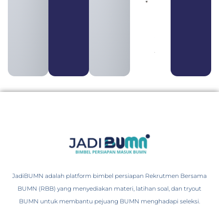
Pengertian
BUMN dan
BUMS Ciri-
Ciri, Tujuan,
serta
Perbedaannya
August 3, 2026
JadiBUMN adalah platform bimbel persiapan Rekrutmen Bersama
BUMN (RBB) yang menyediakan materi, latihan soal, dan tryout
BUMN untuk membantu pejuang BUMN menghadapi seleksi.