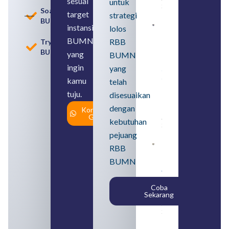
sesuai
untuk
2026
Soal
target
strategi
BUMN
instansi
lolos
Loker
BUMN
BUMN
RBB
Tryout
2026
BUMN
untuk
yang
BUMN
Lulusan
ingin
yang
SMA
Syarat,
kamu
telah
Posisi,
tuju.
dan
disesuaikan
Cara
dengan
Konsultasi
Daftar
Gratis
August 5,
kebutuhan
2026
pejuang
Daftar 4
RBB
Bank Milik
BUMN
BUMN
yang
Tergabung
Coba
dalam
Sekarang
Himbara
August 4,
2026