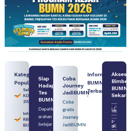
Akses
Kategori
Informasi
Siap
Coba
Bimbel
Populer
BUMN
Hadapi
Journey
BUMN
Seleksi
Terbaru:
Tes
JadiBUMN
Sekara
KDKMP
Contoh
BUMN
2026
Coba
BUMN dan
BUMD
Dapatkan
gratis
Pengertian,
Informasi
arahan
Perbedaan,
Journey
RBB
serta Jenis
belajar
JadiBUMN
BUMN
Usahanya
August 6,