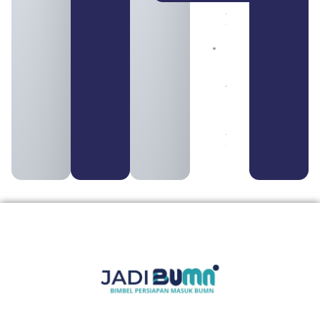
Daftar
August 5,
2026
Daftar 4
Bank Milik
BUMN
yang
Tergabung
dalam
Himbara
August 4,
2026