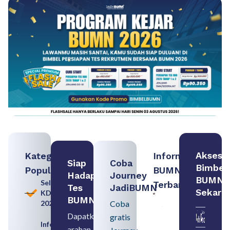
Akses
Kategori
Informasi
Siap
Coba
Bimbel
Populer
BUMN
Hadapi
Journey
BUMN
Seleksi
Terbaru:
Tes
JadiBUMN
Sekara
KDKMP
Persiapan
BUMN
2026
Coba
Seleksi
Rekrutmen
Dapatkan
gratis
dengan
Informasi
arahan
Memahami