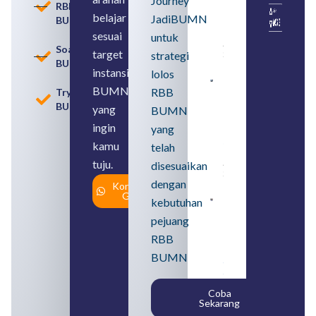
Journey
RBB
Usia
belajar
JadiBUMN
BUMN
Pensiun
BUMN
sesuai
untuk
August 8,
Soal
target
strategi
2026
BUMN
instansi
lolos
Contoh
BUMN
RBB
Tryout
BUMN dan
BUMN
BUMD
yang
BUMN
Pengertian,
ingin
yang
Perbedaan,
serta Jenis
kamu
telah
Usahanya
tuju.
August 6,
disesuaikan
2026
dengan
Konsultasi
Gratis
kebutuhan
Loker
BUMN
pejuang
2026
untuk
RBB
Lulusan
BUMN
SMA
Syarat,
Posisi,
Coba
dan
Sekarang
Cara