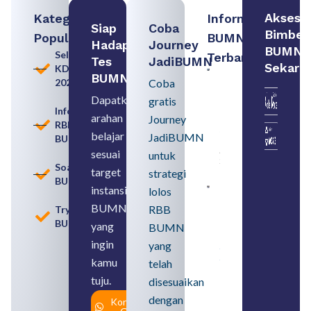
Akses
Kategori
Informasi
Siap
Coba
Bimbel
Populer
BUMN
Hadapi
Journey
BUMN
Seleksi
Terbaru:
Tes
JadiBUMN
Sekara
KDKMP
Contoh
BUMN
2026
Coba
BUMN dan
BUMD
Dapatkan
gratis
Pengertian,
Informasi
arahan
Perbedaan,
Journey
RBB
serta Jenis
belajar
JadiBUMN
BUMN
Usahanya
August 6,
sesuai
untuk
2026
Soal
target
strategi
BUMN
instansi
lolos
Loker
BUMN
BUMN
RBB
Tryout
2026
BUMN
untuk
yang
BUMN
Lulusan
ingin
yang
SMA
Syarat,
kamu
telah
Posisi,
tuju.
dan
disesuaikan
Cara
dengan
Konsultasi
Daftar