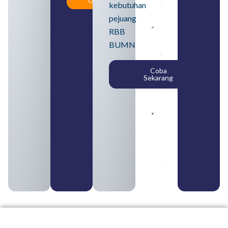
Gratis
August 5,
kebutuhan
2026
pejuang
Daftar 4
RBB
Bank Milik
BUMN
BUMN
yang
Tergabung
Coba
dalam
Sekarang
Himbara
August 4,
2026
Pengertian
BUMN dan
BUMS Ciri-
Ciri, Tujuan,
serta
Perbedaannya
August 3, 2026