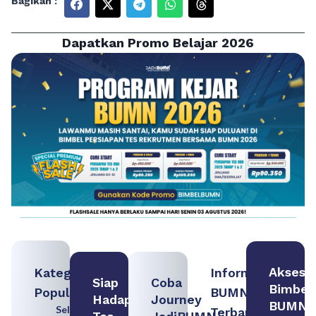
Bagikan :
Dapatkan Promo Belajar 2026
Akses
Kategori
Informasi
Siap
Coba
Bimbel
Populer
BUMN
Hadapi
Journey
BUMN
Seleksi
Terbaru: