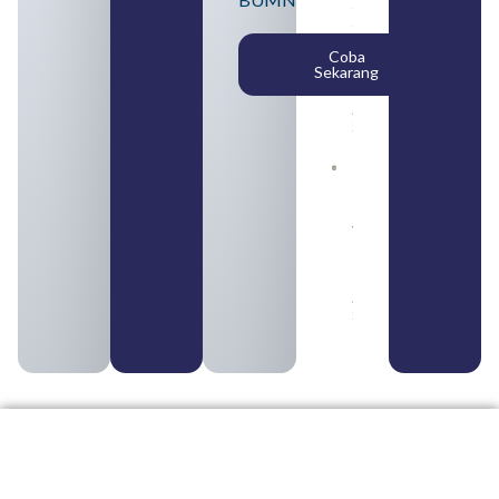
SMA
Syarat,
Posisi,
Coba
dan
Sekarang
Cara
Daftar
August 5,
2026
Daftar 4
Bank Milik
BUMN
yang
Tergabung
dalam
Himbara
August 4,
2026