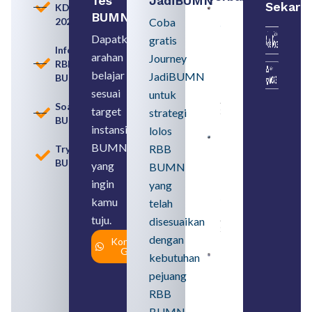
Tes
JadiBUMN
Sekara
KDKMP
Persiapan
BUMN
2026
Coba
Seleksi
Rekrutmen
Dapatkan
gratis
dengan
Informasi
arahan
Memahami
Journey
RBB
Usia
belajar
JadiBUMN
BUMN
Pensiun
BUMN
sesuai
untuk
August 8,
Soal
target
strategi
2026
BUMN
instansi
lolos
Contoh
BUMN
RBB
Tryout
BUMN dan
BUMN
BUMD
yang
BUMN
Pengertian,
ingin
yang
Perbedaan,
serta Jenis
kamu
telah
Usahanya
tuju.
August 6,
disesuaikan
2026
dengan
Konsultasi
Gratis
kebutuhan
Loker
BUMN
pejuang
2026
untuk
RBB
Lulusan
BUMN