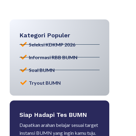
Kategori Populer
Seleksi KDKMP 2026
Informasi RBB BUMN
Soal BUMN
Tryout BUMN
Siap Hadapi Tes BUMN
Dapatkan arahan belajar sesuai target
instansi BUMN yang ingin kamu tuju.