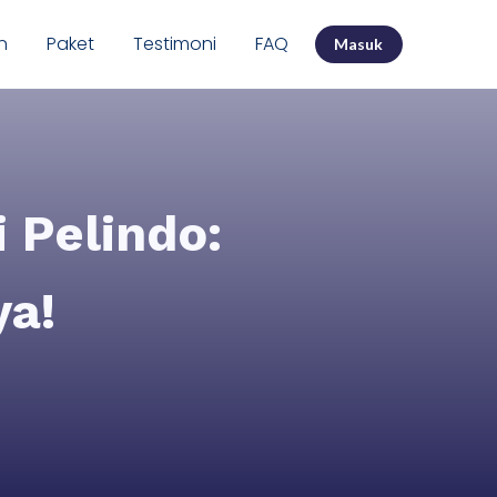
n
Paket
Testimoni
FAQ
Masuk
 Pelindo:
ya!