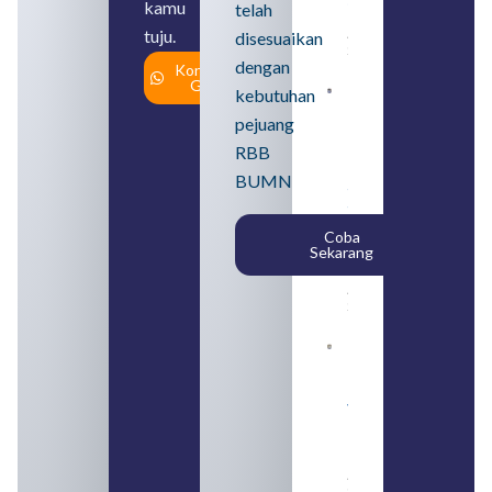
kamu
telah
Usahanya
tuju.
August 6,
disesuaikan
2026
dengan
Konsultasi
Gratis
kebutuhan
Loker
BUMN
pejuang
2026
untuk
RBB
Lulusan
BUMN
SMA
Syarat,
Posisi,
Coba
dan
Sekarang
Cara
Daftar
August 5,
2026
Daftar 4
Bank Milik
BUMN
yang
Tergabung
dalam
Himbara
August 4,
2026