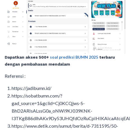
soal prediksi BUMN 2025
Dapatkan akses 500+
terbaru
dengan pembahasan mendalam
Referensi :
https://jadibumn.id/
https://sobatbumn.com/?
gad_source=1&gclid=Cj0KCQjws-S-
BhD2ARIsALssG0a_oNWi9KJ039KNK-
I3TKgB86dIhAKx9Dy53UHQfdOzRuCpIHIKAIcaAtcqEA
https://www.detik.com/sumut/berita/d-7311595/50-