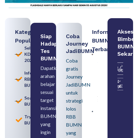
Akses
Kategori
Informasi
Siap
Coba
Bimbel
Populer
BUMN
Hadapi
Journey
BUMN
Seleksi
Terbaru:
Tes
JadiBUMN
Sekara
KDKMP
Persiapan
BUMN
2026
Coba
Seleksi
Rekrutmen
Dapatkan
gratis
dengan
Informasi
arahan
Memahami
Journey
RBB
Usia
belajar
JadiBUMN
BUMN
Pensiun
BUMN
sesuai
untuk
August 8,
Soal
target
strategi
2026
BUMN
instansi
lolos
Contoh
BUMN
RBB
Tryout
BUMN dan
BUMN
BUMD
yang
BUMN
Pengertian,
ingin
yang
Perbedaan,
serta Jenis