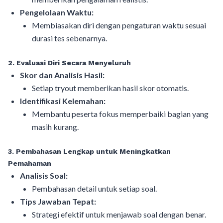
Pengelolaan Waktu:
Membiasakan diri dengan pengaturan waktu sesuai
durasi tes sebenarnya.
2. Evaluasi Diri Secara Menyeluruh
Skor dan Analisis Hasil:
Setiap tryout memberikan hasil skor otomatis.
Identifikasi Kelemahan:
Membantu peserta fokus memperbaiki bagian yang
masih kurang.
3. Pembahasan Lengkap untuk Meningkatkan
Pemahaman
Analisis Soal:
Pembahasan detail untuk setiap soal.
Tips Jawaban Tepat:
Strategi efektif untuk menjawab soal dengan benar.