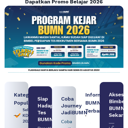
Dapatkan Promo Belajar 2026
Akses
Kategori
Informasi
Siap
Coba
Bimbel
Populer
BUMN
Hadapi
Journey
BUMN
Seleksi
Terbaru:
Tes
JadiBUMN
Sekara
KDKMP
Persiapan
BUMN
2026
Coba
Seleksi
Rekrutmen