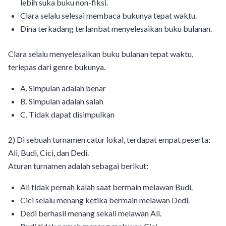
lebih suka buku non-fiksi.
Clara selalu selesai membaca bukunya tepat waktu.
Dina terkadang terlambat menyelesaikan buku bulanan.
Clara selalu menyelesaikan buku bulanan tepat waktu,
terlepas dari genre bukunya.
A. Simpulan adalah benar
B. Simpulan adalah salah
C. Tidak dapat disimpulkan
2) Di sebuah turnamen catur lokal, terdapat empat peserta:
Ali, Budi, Cici, dan Dedi.
Aturan turnamen adalah sebagai berikut:
Ali tidak pernah kalah saat bermain melawan Budi.
Cici selalu menang ketika bermain melawan Dedi.
Dedi berhasil menang sekali melawan Ali.