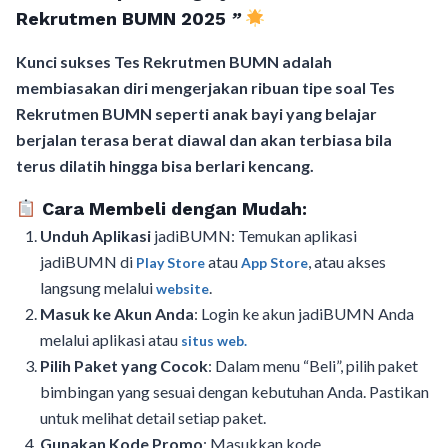
Rekrutmen BUMN 2025
”
Kunci sukses Tes Rekrutmen BUMN adalah
membiasakan diri mengerjakan ribuan tipe soal Tes
Rekrutmen BUMN seperti anak bayi yang belajar
berjalan terasa berat diawal dan akan terbiasa bila
terus dilatih hingga bisa berlari kencang.
Cara Membeli dengan Mudah:
Unduh Aplikasi
jadiBUMN: Temukan aplikasi
jadiBUMN di
atau
, atau akses
Play Store
App Store
langsung melalui
.
website
Masuk ke Akun Anda
: Login ke akun jadiBUMN Anda
melalui aplikasi atau
situs web.
Pilih Paket yang Cocok
: Dalam menu “Beli”, pilih paket
bimbingan yang sesuai dengan kebutuhan Anda. Pastikan
untuk melihat detail setiap paket.
Gunakan Kode Promo
: Masukkan kode