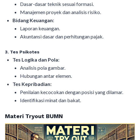
Dasar-dasar teknik sesuai formasi.
Manajemen proyek dan analisis risiko.
Bidang Keuangan:
Laporan keuangan.
Akuntansi dasar dan perhitungan pajak.
3. Tes Psikotes
Tes Logika dan Pola:
Analisis pola gambar.
Hubungan antar elemen.
Tes Kepribadian:
Penilaian kecocokan dengan posisi yang dilamar.
Identifikasi minat dan bakat.
Materi Tryout BUMN