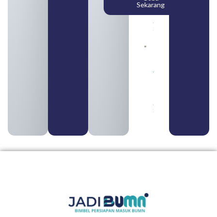
Sekarang
Cara
Daftar
August 5,
2026
Daftar 4
Bank Milik
BUMN
yang
Tergabung
dalam
Himbara
August 4,
2026