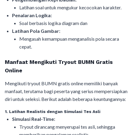
Latihan soal untuk mengukur kecocokan karakter.
Penalaran Logika:
Soal berbasis logika diagram dan
Latihan Pola Gambar:
Mengasah kemampuan menganalisis pola secara
cepat.
Manfaat Mengikuti Tryout BUMN Gratis
Online
Mengikuti tryout BUMN gratis online memiliki banyak
manfaat, terutama bagi peserta yang serius mempersiapkan
diri untuk seleksi. Berikut adalah beberapa keuntungannya:
1. Latihan Realistis dengan Simulasi Tes Asli
Simulasi Real-Time:
Tryout dirancang menyerupai tes asli, sehingga
memberikan pengalaman realistis.