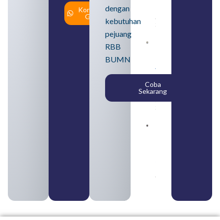
Cara
dengan
Konsultasi
Daftar
Gratis
August 5,
kebutuhan
2026
pejuang
Daftar 4
RBB
Bank Milik
BUMN
BUMN
yang
Tergabung
Coba
dalam
Sekarang
Himbara
August 4,
2026
Pengertian
BUMN dan
BUMS Ciri-
Ciri, Tujuan,
serta
Perbedaannya
August 3, 2026