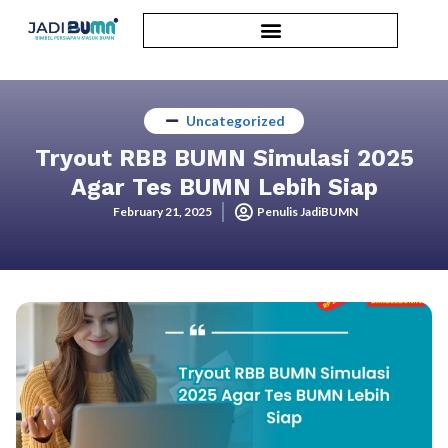
Uncategorized
Tryout RBB BUMN Simulasi 2025
Agar Tes BUMN Lebih Siap
February 21, 2025
Penulis JadiBUMN