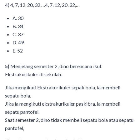
4) 4, 7, 12, 20, 32,…4, 7, 12, 20, 32,…
A. 30
B. 34
C. 37
D. 49
E. 52
5)
Menjelang semester 2, dino berencana ikut
Ekstrakurikuler di sekolah.
Jika mengikuti Ekstrakurikuler sepak bola, ia membeli
sepatu bola.
Jika ia mengikuti ekstrakurikuler paskibra, ia membeli
sepatu pantofel.
Saat semester 2, dino tidak membeli sepatu bola atau sepatu
pantofel,