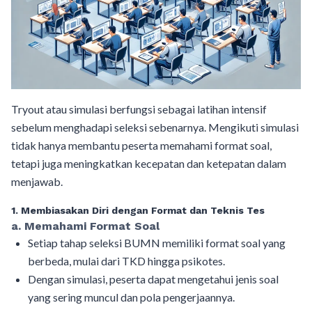
Tryout atau simulasi berfungsi sebagai latihan intensif
sebelum menghadapi seleksi sebenarnya. Mengikuti simulasi
tidak hanya membantu peserta memahami format soal,
tetapi juga meningkatkan kecepatan dan ketepatan dalam
menjawab.
1. Membiasakan Diri dengan Format dan Teknis Tes
a. Memahami Format Soal
Setiap tahap seleksi BUMN memiliki format soal yang
berbeda, mulai dari TKD hingga psikotes.
Dengan simulasi, peserta dapat mengetahui jenis soal
yang sering muncul dan pola pengerjaannya.