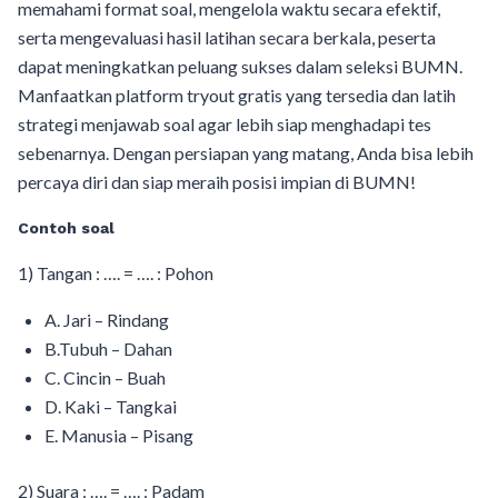
memahami format soal, mengelola waktu secara efektif,
serta mengevaluasi hasil latihan secara berkala, peserta
dapat meningkatkan peluang sukses dalam seleksi BUMN.
Manfaatkan platform tryout gratis yang tersedia dan latih
strategi menjawab soal agar lebih siap menghadapi tes
sebenarnya. Dengan persiapan yang matang, Anda bisa lebih
percaya diri dan siap meraih posisi impian di BUMN!
Contoh soal
1) Tangan : …. = …. : Pohon
A. Jari – Rindang
B.Tubuh – Dahan
C. Cincin – Buah
D. Kaki – Tangkai
E. Manusia – Pisang
2) Suara : …. = …. : Padam