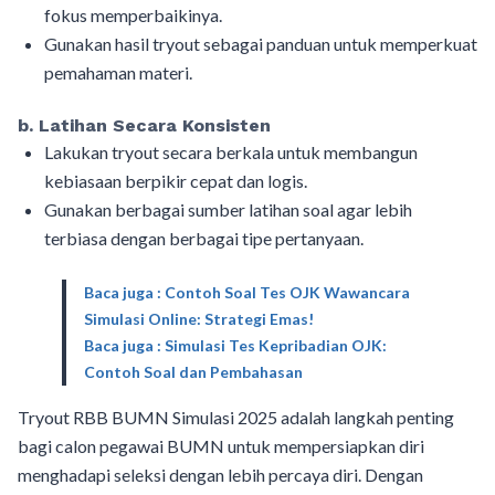
fokus memperbaikinya.
Gunakan hasil tryout sebagai panduan untuk memperkuat
pemahaman materi.
b. Latihan Secara Konsisten
Lakukan tryout secara berkala untuk membangun
kebiasaan berpikir cepat dan logis.
Gunakan berbagai sumber latihan soal agar lebih
terbiasa dengan berbagai tipe pertanyaan.
Baca juga : Contoh Soal Tes OJK Wawancara
Simulasi Online: Strategi Emas!
Baca juga : Simulasi Tes Kepribadian OJK:
Contoh Soal dan Pembahasan
Tryout RBB BUMN Simulasi 2025 adalah langkah penting
bagi calon pegawai BUMN untuk mempersiapkan diri
menghadapi seleksi dengan lebih percaya diri. Dengan