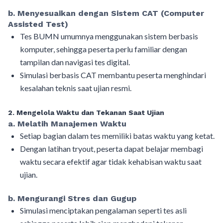
b. Menyesuaikan dengan Sistem CAT (Computer
Assisted Test)
Tes BUMN umumnya menggunakan sistem berbasis
komputer, sehingga peserta perlu familiar dengan
tampilan dan navigasi tes digital.
Simulasi berbasis CAT membantu peserta menghindari
kesalahan teknis saat ujian resmi.
2. Mengelola Waktu dan Tekanan Saat Ujian
a. Melatih Manajemen Waktu
Setiap bagian dalam tes memiliki batas waktu yang ketat.
Dengan latihan tryout, peserta dapat belajar membagi
waktu secara efektif agar tidak kehabisan waktu saat
ujian.
b. Mengurangi Stres dan Gugup
Simulasi menciptakan pengalaman seperti tes asli