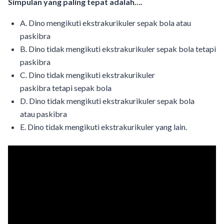
Simpulan yang paling tepat adalah….
A. Dino mengikuti ekstrakurikuler sepak bola atau
paskibra
B. Dino tidak mengikuti ekstrakurikuler sepak bola tetapi
paskibra
C. Dino tidak mengikuti ekstrakurikuler
paskibra tetapi sepak bola
D. Dino tidak mengikuti ekstrakurikuler sepak bola
atau paskibra
E. Dino tidak mengikuti ekstrakurikuler yang lain.