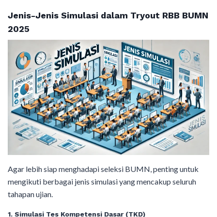
Jenis-Jenis Simulasi dalam Tryout RBB BUMN
2025
Agar lebih siap menghadapi seleksi BUMN, penting untuk
mengikuti berbagai jenis simulasi yang mencakup seluruh
tahapan ujian.
1. Simulasi Tes Kompetensi Dasar (TKD)