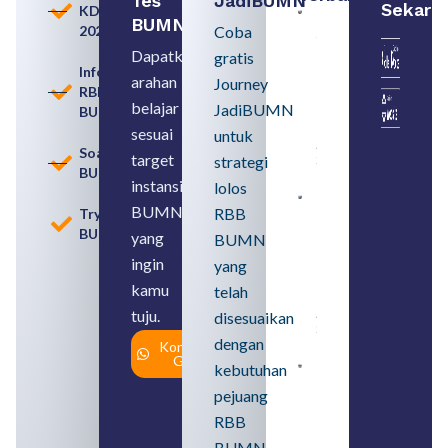
Tes
JadiBUMN
Sekara
KDKMP
Persiapan
BUMN
2026
Coba
Seleksi
Rekrutmen
Dapatkan
gratis
dengan
Informasi
arahan
Memahami
Journey
RBB
Usia
belajar
JadiBUMN
BUMN
Pensiun
BUMN
sesuai
untuk
August 8,
Soal
target
strategi
2026
BUMN
instansi
lolos
Contoh
BUMN
RBB
Tryout
BUMN dan
BUMN
BUMD
yang
BUMN
Pengertian,
ingin
yang
Perbedaan,
serta Jenis
kamu
telah
Usahanya
tuju.
August 6,
disesuaikan
2026
dengan
Konsultasi
Gratis
kebutuhan
Loker
BUMN
pejuang
2026
untuk
RBB
Lulusan
BUMN