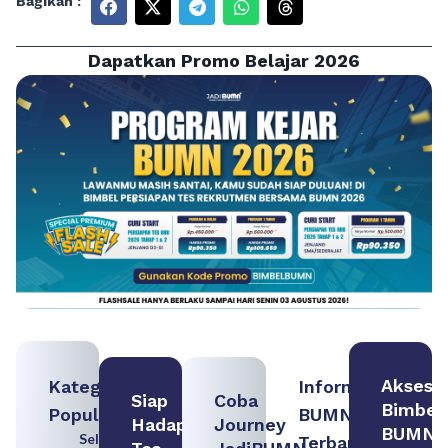
Bagikan :
Dapatkan Promo Belajar 2026
Akses
Kategori
Informasi
Siap
Coba
Bimbel
Populer
BUMN
Hadapi
Journey
BUMN
Seleksi
Terbaru: