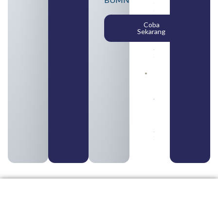
SMA
Syarat,
Posisi,
Coba
dan
Sekarang
Cara
Daftar
August 5,
2026
Daftar 4
Bank Milik
BUMN
yang
Tergabung
dalam
Himbara
August 4,
2026