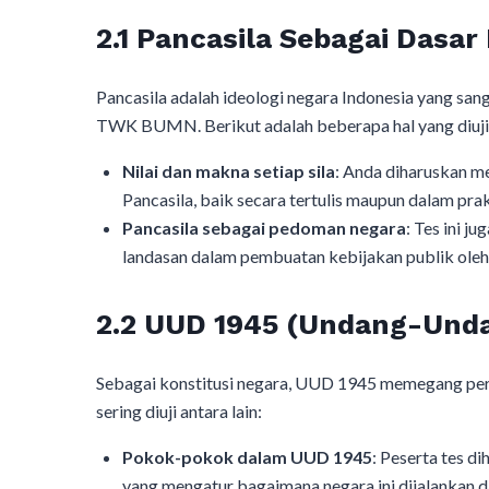
2.1 Pancasila Sebagai Dasar
Pancasila adalah ideologi negara Indonesia yang san
TWK BUMN. Berikut adalah beberapa hal yang diujik
Nilai dan makna setiap sila
: Anda diharuskan me
Pancasila, baik secara tertulis maupun dalam prak
Pancasila sebagai pedoman negara
: Tes ini 
landasan dalam pembuatan kebijakan publik oleh
2.2 UUD 1945 (Undang-Unda
Sebagai konstitusi negara, UUD 1945 memegang pe
sering diuji antara lain:
Pokok-pokok dalam UUD 1945
: Peserta tes 
yang mengatur bagaimana negara ini dijalankan d