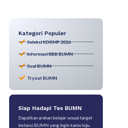
Kategori Populer
Seleksi KDKMP 2026
Informasi RBB BUMN
Soal BUMN
Tryout BUMN
Siap Hadapi Tes BUMN
Dapatkan arahan belajar sesuai target
instansi BUMN yang ingin kamu tuju.