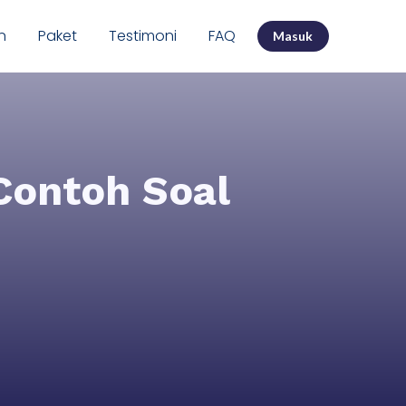
n
Paket
Testimoni
FAQ
Masuk
Contoh Soal