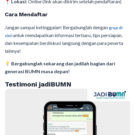
Lokasi:
Online (link akan dikirim setelah pendaftaran)
Cara Mendaftar
Jangan sampai ketinggalan! Bergabunglah dengan
grup di
untuk mendapatkan informasi terbaru, tips persiapan,
sini
dan kesempatan berdiskusi langsung dengan para peserta
lainnya!
Bergabunglah sekarang dan jadilah bagian dari
generasi BUMN masa depan!
Testimoni jadiBUMN