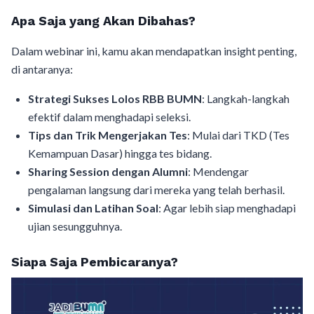
Apa Saja yang Akan Dibahas?
Dalam webinar ini, kamu akan mendapatkan insight penting,
di antaranya:
Strategi Sukses Lolos RBB BUMN
: Langkah-langkah
efektif dalam menghadapi seleksi.
Tips dan Trik Mengerjakan Tes
: Mulai dari TKD (Tes
Kemampuan Dasar) hingga tes bidang.
Sharing Session dengan Alumni
: Mendengar
pengalaman langsung dari mereka yang telah berhasil.
Simulasi dan Latihan Soal
: Agar lebih siap menghadapi
ujian sesungguhnya.
Siapa Saja Pembicaranya?