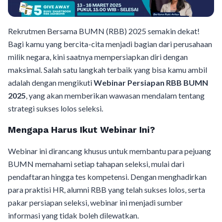
Rekrutmen Bersama BUMN (RBB) 2025 semakin dekat!
Bagi kamu yang bercita-cita menjadi bagian dari perusahaan
milik negara, kini saatnya mempersiapkan diri dengan
maksimal. Salah satu langkah terbaik yang bisa kamu ambil
adalah dengan mengikuti
Webinar Persiapan RBB BUMN
2025
, yang akan memberikan wawasan mendalam tentang
strategi sukses lolos seleksi.
Mengapa Harus Ikut Webinar Ini?
Webinar ini dirancang khusus untuk membantu para pejuang
BUMN memahami setiap tahapan seleksi, mulai dari
pendaftaran hingga tes kompetensi. Dengan menghadirkan
para praktisi HR, alumni RBB yang telah sukses lolos, serta
pakar persiapan seleksi, webinar ini menjadi sumber
informasi yang tidak boleh dilewatkan.