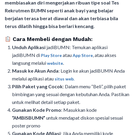
membiasakan diri mengerjakan ribuan tipe soal Tes
Rekrutmen BUMN seperti anak bayi yang belajar
berjalan terasa berat diawal dan akan terbiasa bila
terus dilatih hingga bisa berlari kencang.
Cara Membeli dengan Mudah:
Unduh Aplikasi
jadiBUMN: Temukan aplikasi
jadiBUMN di
atau
, atau akses
Play Store
App Store
langsung melalui
.
website
Masuk ke Akun Anda
: Login ke akun jadiBUMN Anda
melalui aplikasi atau
situs web.
Pilih Paket yang Cocok
: Dalam menu “Beli”, pilih paket
bimbingan yang sesuai dengan kebutuhan Anda. Pastikan
untuk melihat detail setiap paket.
Gunakan Kode Promo
: Masukkan kode
“AMBISBUMN”
untuk mendapat diskon spesial sesuai
poster promo
Gunakan Kode Afiliasi
: Jika Anda memiliki kode