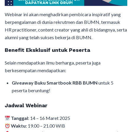
Webinar ini akan menghadirkan pembicara inspiratif yang
berpengalaman di dunia rekrutmen dan BUMN, termasuk
HR practitioner, content creator yang ahli di bidangnya, serta
alumni yang telah sukses bekerja di BUMN.
Benefit Eksklusif untuk Peserta
Selain mendapatkan ilmu berharga, peserta juga
berkesempatan mendapatkan:
Giveaway Buku Smartbook RBB BUMN
untuk 5
peserta beruntung!
Jadwal Webinar
Tanggal:
14 – 16 Maret 2025
Waktu:
19.00 – 21.00 WIB