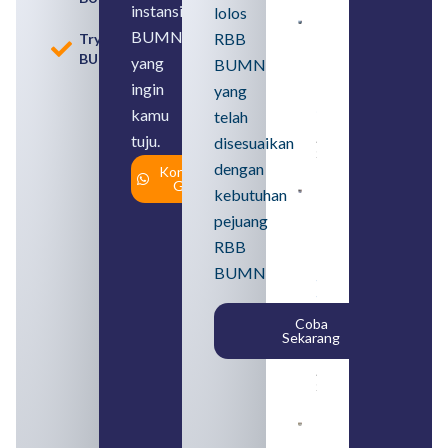
instansi
lolos
Contoh
BUMN
RBB
Tryout
BUMN dan
BUMN
BUMD
yang
BUMN
Pengertian,
ingin
yang
Perbedaan,
serta Jenis
kamu
telah
Usahanya
tuju.
August 6,
disesuaikan
2026
dengan
Konsultasi
Gratis
kebutuhan
Loker
BUMN
pejuang
2026
untuk
RBB
Lulusan
BUMN
SMA
Syarat,
Posisi,
Coba
dan
Sekarang
Cara
Daftar
August 5,
2026
Daftar 4
Bank Milik