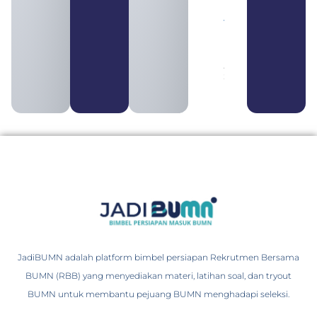
BUMN
yang
Tergabung
dalam
Himbara
August 4,
2026
JadiBUMN adalah platform bimbel persiapan Rekrutmen Bersama
BUMN (RBB) yang menyediakan materi, latihan soal, dan tryout
BUMN untuk membantu pejuang BUMN menghadapi seleksi.