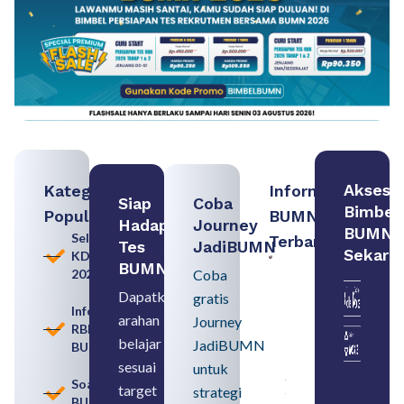
Akses
Kategori
Informasi
Siap
Coba
Bimbel
Populer
BUMN
Hadapi
Journey
BUMN
Seleksi
Terbaru:
Tes
JadiBUMN
Sekara
KDKMP
Persiapan
BUMN
2026
Coba
Seleksi
Rekrutmen
Dapatkan
gratis
dengan
Informasi
arahan
Memahami
Journey
RBB
Usia
belajar
JadiBUMN
BUMN
Pensiun
BUMN
sesuai
untuk
August 8,
Soal
target
strategi
2026
BUMN