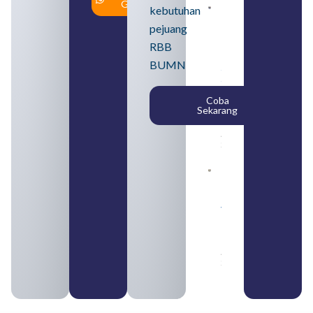
Gratis
kebutuhan
Loker
BUMN
pejuang
2026
untuk
RBB
Lulusan
BUMN
SMA
Syarat,
Posisi,
Coba
dan
Sekarang
Cara
Daftar
August 5,
2026
Daftar 4
Bank Milik
BUMN
yang
Tergabung
dalam
Himbara
August 4,
2026