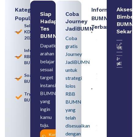
Akses
Kategori
Informasi
Siap
Coba
Bimbel
Populer
BUMN
Hadapi
Journey
BUMN
Seleksi
Terbaru:
Tes
JadiBUMN
Sekara
KDKMP
Persiapan
BUMN
2026
Coba
Seleksi
Rekrutmen
Dapatkan
gratis
dengan
Informasi
arahan
Memahami
Journey
RBB
Usia
belajar
JadiBUMN
BUMN
Pensiun
BUMN
sesuai
untuk
August 8,
Soal
target
strategi
2026
BUMN
instansi
lolos
Contoh
BUMN
RBB
Tryout
BUMN dan
BUMN
BUMD
yang
BUMN
Pengertian,
ingin
yang
Perbedaan,
serta Jenis
kamu
telah
Usahanya
tuju.
August 6,
disesuaikan
2026
dengan
Konsultasi