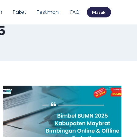
n
Paket
Testimoni
FAQ
Masuk
5